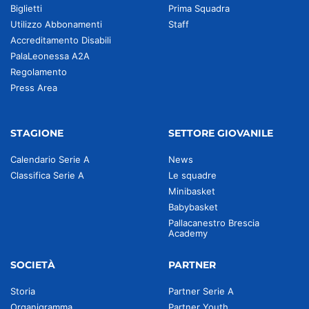
Biglietti
Prima Squadra
Utilizzo Abbonamenti
Staff
Accreditamento Disabili
PalaLeonessa A2A
Regolamento
Press Area
STAGIONE
SETTORE GIOVANILE
Calendario Serie A
News
Classifica Serie A
Le squadre
Minibasket
Babybasket
Pallacanestro Brescia
Academy
SOCIETÀ
PARTNER
Storia
Partner Serie A
Organigramma
Partner Youth