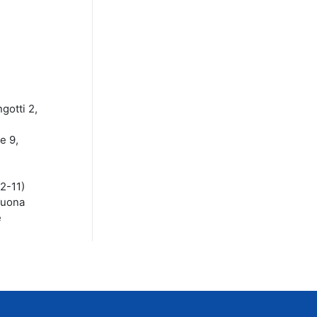
gotti 2,
e 9,
2-11)
 buona
e