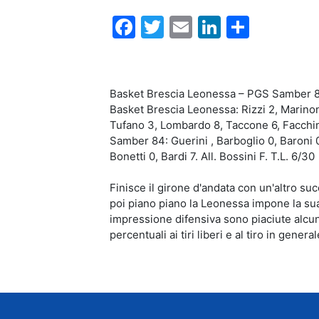
Facebook
Twitter
Email
LinkedIn
Condiv
Basket Brescia Leonessa – PGS Samber 8
Basket Brescia Leonessa: Rizzi 2, Marinoni 
Tufano 3, Lombardo 8, Taccone 6, Facchinett
Samber 84: Guerini , Barboglio 0, Baroni 0,
Bonetti 0, Bardi 7. All. Bossini F. T.L. 6/30
Finisce il girone d'andata con un'altro s
poi piano piano la Leonessa impone la sua 
impressione difensiva sono piaciute alcun
percentuali ai tiri liberi e al tiro in genera