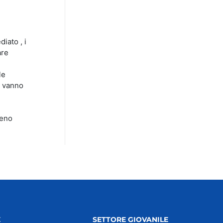
iato , i
are
le
e vanno
meno
E
SETTORE GIOVANILE