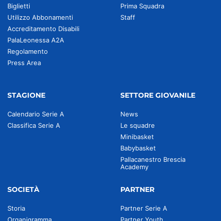
Biglietti
Prima Squadra
Utilizzo Abbonamenti
Staff
Accreditamento Disabili
PalaLeonessa A2A
Regolamento
Press Area
STAGIONE
SETTORE GIOVANILE
Calendario Serie A
News
Classifica Serie A
Le squadre
Minibasket
Babybasket
Pallacanestro Brescia
Academy
SOCIETÀ
PARTNER
Storia
Partner Serie A
Organigramma
Partner Youth