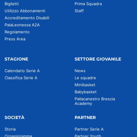
Biglietti
Prima Squadra
Utilizzo Abbonamenti
Staff
Accreditamento Disabili
PalaLeonessa A2A
Regolamento
Press Area
STAGIONE
SETTORE GIOVANILE
Calendario Serie A
News
Classifica Serie A
Le squadre
Minibasket
Babybasket
Pallacanestro Brescia
Academy
SOCIETÀ
PARTNER
Storia
Partner Serie A
Organigramma
Partner Youth