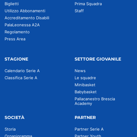
Biglietti
Prima Squadra
Utilizzo Abbonamenti
Staff
Accreditamento Disabili
PalaLeonessa A2A
Regolamento
Press Area
STAGIONE
SETTORE GIOVANILE
Calendario Serie A
News
Classifica Serie A
Le squadre
Minibasket
Babybasket
Pallacanestro Brescia
Academy
SOCIETÀ
PARTNER
Storia
Partner Serie A
Organigramma
Partner Youth