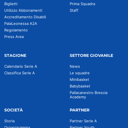
Biglietti
Prima Squadra
Utilizzo Abbonamenti
Staff
Accreditamento Disabili
PalaLeonessa A2A
Regolamento
Press Area
STAGIONE
SETTORE GIOVANILE
Calendario Serie A
News
Classifica Serie A
Le squadre
Minibasket
Babybasket
Pallacanestro Brescia
Academy
SOCIETÀ
PARTNER
Storia
Partner Serie A
Organigramma
Partner Youth