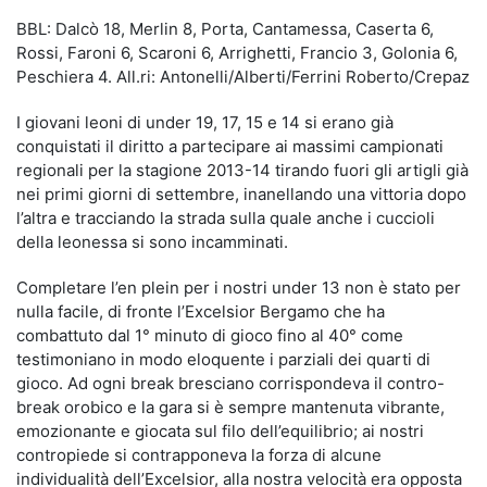
BBL: Dalcò 18, Merlin 8, Porta, Cantamessa, Caserta 6,
Rossi, Faroni 6, Scaroni 6, Arrighetti, Francio 3, Golonia 6,
Peschiera 4. All.ri: Antonelli/Alberti/Ferrini Roberto/Crepaz
I giovani leoni di under 19, 17, 15 e 14 si erano già
conquistati il diritto a partecipare ai massimi campionati
regionali per la stagione 2013-14 tirando fuori gli artigli già
nei primi giorni di settembre, inanellando una vittoria dopo
l’altra e tracciando la strada sulla quale anche i cuccioli
della leonessa si sono incamminati.
Completare l’en plein per i nostri under 13 non è stato per
nulla facile, di fronte l’Excelsior Bergamo che ha
combattuto dal 1° minuto di gioco fino al 40° come
testimoniano in modo eloquente i parziali dei quarti di
gioco. Ad ogni break bresciano corrispondeva il contro-
break orobico e la gara si è sempre mantenuta vibrante,
emozionante e giocata sul filo dell’equilibrio; ai nostri
contropiede si contrapponeva la forza di alcune
individualità dell’Excelsior, alla nostra velocità era opposta