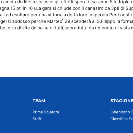
ambio di difesa sortisce gli effetti sperati (saranno 5 le triple o
na 15 pti in 10’).La gara si chiude con il canestro da 3pti di Su
li ad esultare per una vittoria a detta loro insperata.Per i nostri
gersi addosso perché Martedì 29 scenderà al S,Filippo la form
bel giro di vite da parte di tutti,soprattutto da un punto di vista
TEAM
STAGION
Prima Squadra
Calendario 
Staff
Classifica S