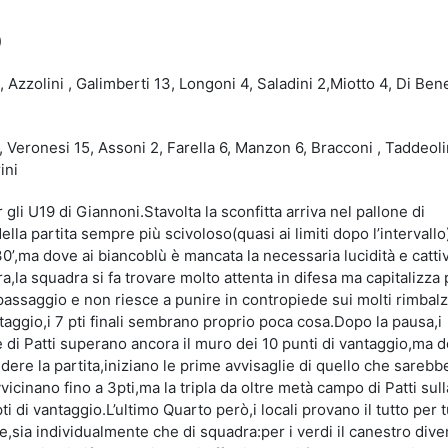
)
, Azzolini , Galimberti 13, Longoni 4, Saladini 2,Miotto 4, Di Be
 2, Veronesi 15, Assoni 2, Farella 6, Manzon 6, Bracconi , Taddeoli
ini
gli U19 di Giannoni.Stavolta la sconfitta arriva nel pallone di
a partita sempre più scivoloso(quasi ai limiti dopo l’intervallo)
30’,ma dove ai biancoblù è mancata la necessaria lucidità e catti
a,la squadra si fa trovare molto attenta in difesa ma capitalizza
passaggio e non riesce a punire in contropiede sui molti rimbalzi
ntaggio,i 7 pti finali sembrano proprio poca cosa.Dopo la pausa,i
e di Patti superano ancora il muro dei 10 punti di vantaggio,ma 
ere la partita,iniziano le prime avvisaglie di quello che sarebb
vvicinano fino a 3pti,ma la tripla da oltre metà campo di Patti sul
ti di vantaggio.L’ultimo Quarto però,i locali provano il tutto per t
,sia individualmente che di squadra:per i verdi il canestro dive