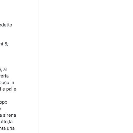
nedetto
ni 6,
, al
veria
 poco in
 e palle
dopo
e
la sirena
utto,la
nta una