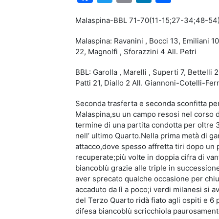
Malaspina-BBL 71-70(11-15;27-34;48-54
Malaspina: Ravanini , Bocci 13, Emiliani 10
22, Magnolfi , Sforazzini 4 All. Petri
BBL: Garolla , Marelli , Superti 7, Bettelli
Patti 21, Diallo 2 All. Giannoni-Cotelli-Ferr
Seconda trasferta e seconda sconfitta per 
Malaspina,su un campo resosi nel corso dell
termine di una partita condotta per oltre 
nell’ ultimo Quarto.Nella prima metà di gar
attacco,dove spesso affretta tiri dopo un 
recuperate;più volte in doppia cifra di va
biancoblù grazie alle triple in succession
aver sprecato qualche occasione per chiud
accaduto da lì a poco;i verdi milanesi si a
del Terzo Quarto ridà fiato agli ospiti e 6 p
difesa biancoblù scricchiola paurosamente