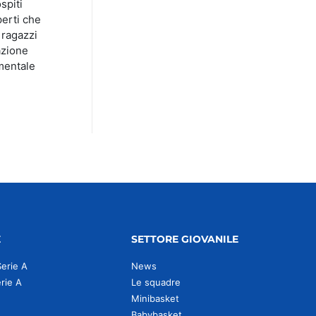
spiti
perti che
 ragazzi
azione
 mentale
E
SETTORE GIOVANILE
Serie A
News
erie A
Le squadre
Minibasket
Babybasket