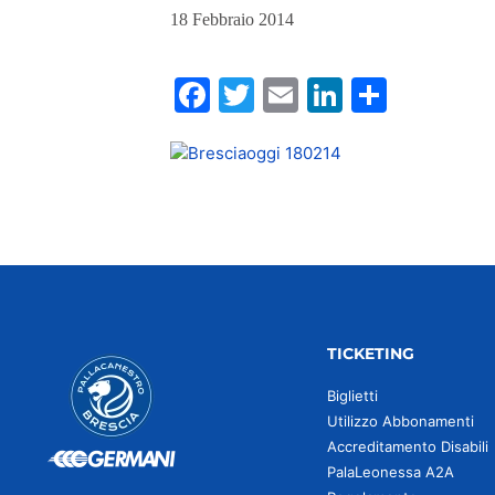
18 Febbraio 2014
Facebook
Twitter
Email
LinkedIn
Condiv
TICKETING
Biglietti
Utilizzo Abbonamenti
Accreditamento Disabili
PalaLeonessa A2A