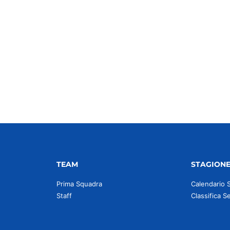
idi
TEAM
STAGION
Prima Squadra
Calendario 
Staff
Classifica S