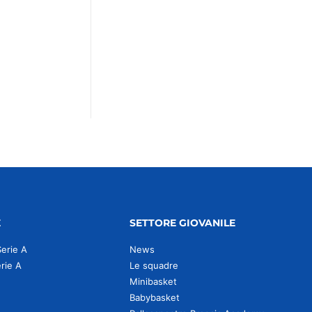
E
SETTORE GIOVANILE
Serie A
News
erie A
Le squadre
Minibasket
Babybasket