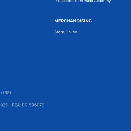
Pallacanestro Brescia Academy
MERCHANDISING
Store Online
o (BS)
050925 - REA: BS-596079