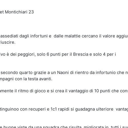
t Montichiari 23
 assediati dagli infortuni e dalle malattie cercano il valore aggiu
riuscire.
ivo è dei peggiori, solo 6 punti per il Brescia e solo 4 per i
secondo quarto grazie a un Naoni di rientro da infortunio che n
mpagni con la testa avanti.
nte il ritmo di gioco e si crea il vantaggio di 10 punti che co
atinguinoo con recuperi e 1c1 rapidi si guadagna ulteriore vanta
e buone viste da una squadra che risulta migliorata in tutti i su