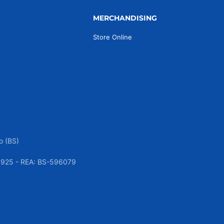
MERCHANDISING
Store Online
o (BS)
050925 - REA: BS-596079