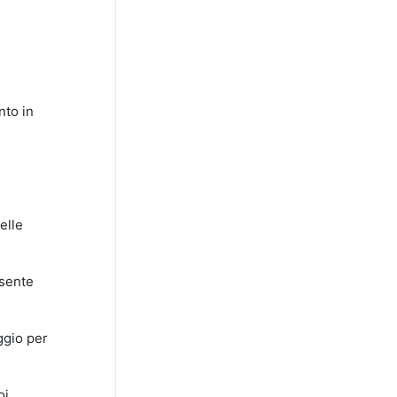
nto in
elle
nsente
ggio per
oi