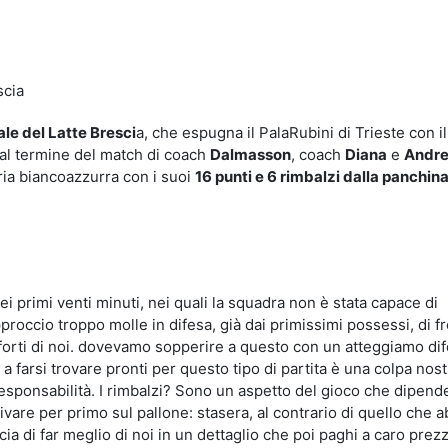
idi
le del Latte Bresci
a, che espugna il PalaRubini di Trieste con il
i al termine del match di coach
Dalmasson
, coach
Diana
e
Andr
oria biancoazzurra con i suoi
16 punti e 6 rimbalzi dalla panchin
ei primi venti minuti, nei quali la squadra non è stata capace di
occio troppo molle in difesa, già dai primissimi possessi, di fr
forti di noi. dovevamo sopperire a questo con un atteggiamo di
a farsi trovare pronti per questo tipo di partita è una colpa nos
responsabilità. I rimbalzi? Sono un aspetto del gioco che dipende
rivare per primo sul pallone: stasera, al contrario di quello che 
a di far meglio di noi in un dettaglio che poi paghi a caro prezz