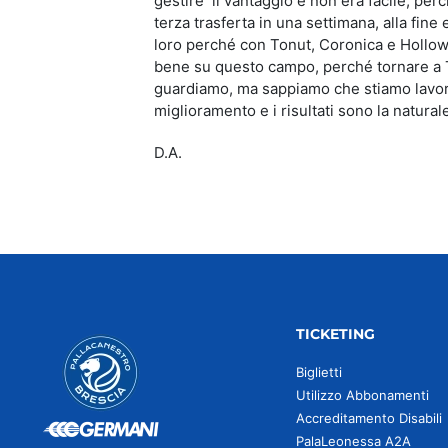
gestire il vantaggio e non era facile, per
terza trasferta in una settimana, alla fin
loro perché con Tonut, Coronica e Hollowa
bene su questo campo, perché tornare a T
guardiamo, ma sappiamo che stiamo lavor
miglioramento e i risultati sono la natura
D.A.
TICKETING
Biglietti
Utilizzo Abbonamenti
Accreditamento Disabili
PalaLeonessa A2A