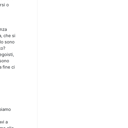
rsi o
e
anza
, che si
llo sono
to?
goisti,
 sono
 fine ci
bbiamo
vi a