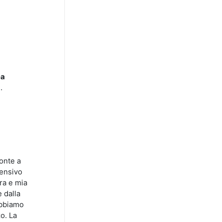
ea
a
.
onte a
fensivo
tra e mia
 dalla
abbiamo
o. La