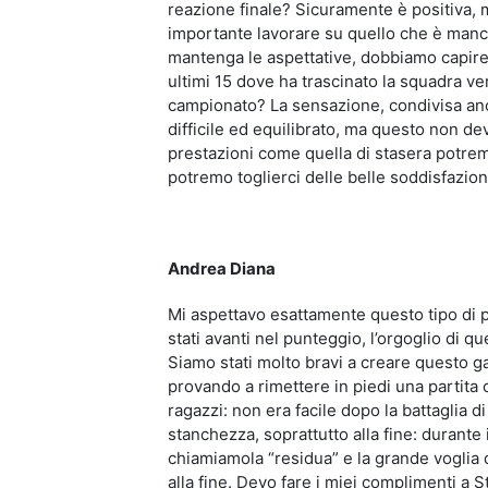
reazione finale? Sicuramente è positiva,
importante lavorare su quello che è manc
mantenga le aspettative, dobbiamo capire i
ultimi 15 dove ha trascinato la squadra ver
campionato? La sensazione, condivisa anch
difficile ed equilibrato, ma questo non dev
prestazioni come quella di stasera potre
potremo toglierci delle belle soddisfazion
Andrea Diana
Mi aspettavo esattamente questo tipo di
stati avanti nel punteggio, l’orgoglio di q
Siamo stati molto bravi a creare questo g
provando a rimettere in piedi una partit
ragazzi: non era facile dopo la battaglia 
stanchezza, soprattutto alla fine: durant
chiamiamola “residua” e la grande voglia d
alla fine. Devo fare i miei complimenti a 