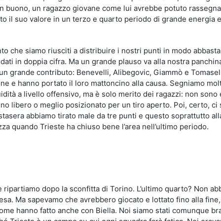
on buono, un ragazzo giovane come lui avrebbe potuto rassegna
tto il suo valore in un terzo e quarto periodo di grande energia 
o che siamo riusciti a distribuire i nostri punti in modo abbast
ati in doppia cifra. Ma un grande plauso va alla nostra panchina
re un grande contributo: Benevelli, Alibegovic, Giammò e Tomase
ne e hanno portato il loro mattoncino alla causa. Segniamo mol
tà a livello offensivo, ma è solo merito dei ragazzi: non sono e
o libero o meglio posizionato per un tiro aperto. Poi, certo, ci
 stasera abbiamo tirato male da tre punti e questo soprattutto alla
ezza quando Trieste ha chiuso bene l’area nell’ultimo periodo.
è ripartiamo dopo la sconfitta di Torino. L’ultimo quarto? Non a
resa. Ma sapevamo che avrebbero giocato e lottato fino alla fine,
 come hanno fatto anche con Biella. Noi siamo stati comunque bra