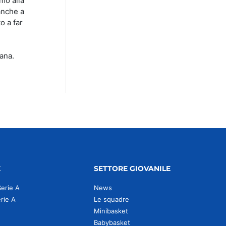
mo alla
anche a
o a far
ana.
E
SETTORE GIOVANILE
Serie A
News
erie A
Le squadre
Minibasket
Babybasket