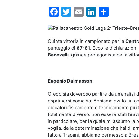
Facebook
Twitter
Email
LinkedIn
Condiv
Quinta vittoria in campionato per la
Centra
punteggio di
87-81
. Ecco le dichiarazion
Benevelli
, grande protagonista della vitt
Eugenio Dalmasson
Credo sia doveroso partire da un’analisi d
esprimersi come sa. Abbiamo avuto un appr
giocatori fisicamente e tecnicamente più 
totalmente diverso: non essere stati bravi 
in particolare, per la quale mi assumo la 
voglia, dalla determinazione che hai di ar
fatto a Trapani, abbiamo permesso a Bresci