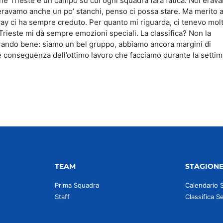
ché Trieste è un campo su cui ogni squadra farà fatica. Noi erava
e eravamo anche un po’ stanchi, penso ci possa stare. Ma merito 
y ci ha sempre creduto. Per quanto mi riguarda, ci tenevo molt
rieste mi dà sempre emozioni speciali. La classifica? Non la
ando bene: siamo un bel gruppo, abbiamo ancora margini di
le conseguenza dell’ottimo lavoro che facciamo durante la settim
TEAM
STAGION
Prima Squadra
Calendario 
Staff
Classifica S