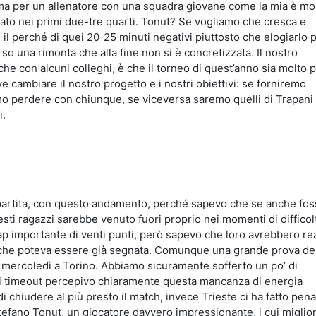
 ma per un allenatore con una squadra giovane come la mia è mol
ato nei primi due-tre quarti. Tonut? Se vogliamo che cresca e
l perché di quei 20-25 minuti negativi piuttosto che elogiarlo p
so una rimonta che alla fine non si è concretizzata. Il nostro
e con alcuni colleghi, è che il torneo di quest’anno sia molto p
e cambiare il nostro progetto e i nostri obiettivi: se forniremo
mo perdere con chiunque, se viceversa saremo quelli di Trapani
i.
 partita, con questo andamento, perché sapevo che se anche fo
uesti ragazzi sarebbe venuto fuori proprio nei momenti di difficol
ap importante di venti punti, però sapevo che loro avrebbero rea
a che poteva essere già segnata. Comunque una grande prova de
di mercoledì a Torino. Abbiamo sicuramente sofferto un po’ di
e i timeout percepivo chiaramente questa mancanza di energia
i chiudere al più presto il match, invece Trieste ci ha fatto pena
Stefano Tonut, un giocatore davvero impressionante, i cui miglio