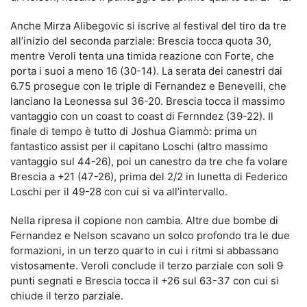
Anche Mirza Alibegovic si iscrive al festival del tiro da tre
all’inizio del seconda parziale: Brescia tocca quota 30,
mentre Veroli tenta una timida reazione con Forte, che
porta i suoi a meno 16 (30-14). La serata dei canestri dai
6.75 prosegue con le triple di Fernandez e Benevelli, che
lanciano la Leonessa sul 36-20. Brescia tocca il massimo
vantaggio con un coast to coast di Fernndez (39-22). Il
finale di tempo è tutto di Joshua Giammò: prima un
fantastico assist per il capitano Loschi (altro massimo
vantaggio sul 44-26), poi un canestro da tre che fa volare
Brescia a +21 (47-26), prima del 2/2 in lunetta di Federico
Loschi per il 49-28 con cui si va all’intervallo.
Nella ripresa il copione non cambia. Altre due bombe di
Fernandez e Nelson scavano un solco profondo tra le due
formazioni, in un terzo quarto in cui i ritmi si abbassano
vistosamente. Veroli conclude il terzo parziale con soli 9
punti segnati e Brescia tocca il +26 sul 63-37 con cui si
chiude il terzo parziale.