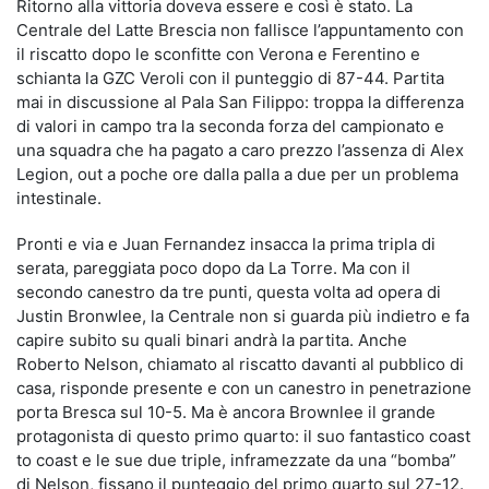
Ritorno alla vittoria doveva essere e così è stato. La
Centrale del Latte Brescia non fallisce l’appuntamento con
il riscatto dopo le sconfitte con Verona e Ferentino e
schianta la GZC Veroli con il punteggio di 87-44. Partita
mai in discussione al Pala San Filippo: troppa la differenza
di valori in campo tra la seconda forza del campionato e
una squadra che ha pagato a caro prezzo l’assenza di Alex
Legion, out a poche ore dalla palla a due per un problema
intestinale.
Pronti e via e Juan Fernandez insacca la prima tripla di
serata, pareggiata poco dopo da La Torre. Ma con il
secondo canestro da tre punti, questa volta ad opera di
Justin Bronwlee, la Centrale non si guarda più indietro e fa
capire subito su quali binari andrà la partita. Anche
Roberto Nelson, chiamato al riscatto davanti al pubblico di
casa, risponde presente e con un canestro in penetrazione
porta Bresca sul 10-5. Ma è ancora Brownlee il grande
protagonista di questo primo quarto: il suo fantastico coast
to coast e le sue due triple, inframezzate da una “bomba”
di Nelson, fissano il punteggio del primo quarto sul 27-12.