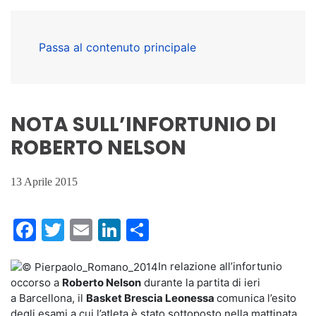
Passa al contenuto principale
NOTA SULL’INFORTUNIO DI
ROBERTO NELSON
13 Aprile 2015
Facebook
Twitter
Email
LinkedIn
Condividi
In relazione all’infortunio
occorso a
Roberto Nelson
durante la partita di ieri
a Barcellona, il
Basket Brescia Leonessa
comunica l’esito
degli esami a cui l’atleta è stato sottoposto nella mattinata