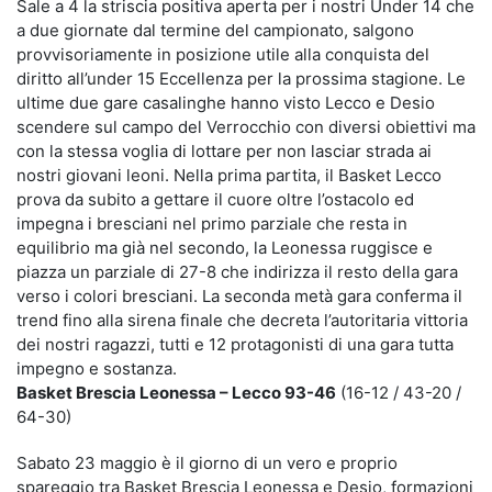
Sale a 4 la striscia positiva aperta per i nostri Under 14 che
a due giornate dal termine del campionato, salgono
provvisoriamente in posizione utile alla conquista del
diritto all’under 15 Eccellenza per la prossima stagione. Le
ultime due gare casalinghe hanno visto Lecco e Desio
scendere sul campo del Verrocchio con diversi obiettivi ma
con la stessa voglia di lottare per non lasciar strada ai
nostri giovani leoni. Nella prima partita, il Basket Lecco
prova da subito a gettare il cuore oltre l’ostacolo ed
impegna i bresciani nel primo parziale che resta in
equilibrio ma già nel secondo, la Leonessa ruggisce e
piazza un parziale di 27-8 che indirizza il resto della gara
verso i colori bresciani. La seconda metà gara conferma il
trend fino alla sirena finale che decreta l’autoritaria vittoria
dei nostri ragazzi, tutti e 12 protagonisti di una gara tutta
impegno e sostanza.
Basket Brescia Leonessa – Lecco 93-46
(16-12 / 43-20 /
64-30)
Sabato 23 maggio è il giorno di un vero e proprio
spareggio tra Basket Brescia Leonessa e Desio, formazioni