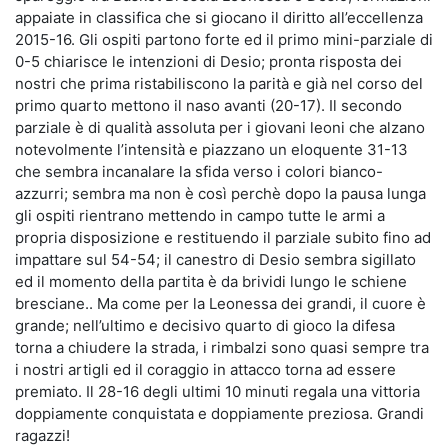
appaiate in classifica che si giocano il diritto all’eccellenza
2015-16. Gli ospiti partono forte ed il primo mini-parziale di
0-5 chiarisce le intenzioni di Desio; pronta risposta dei
nostri che prima ristabiliscono la parità e già nel corso del
primo quarto mettono il naso avanti (20-17). Il secondo
parziale è di qualità assoluta per i giovani leoni che alzano
notevolmente l’intensità e piazzano un eloquente 31-13
che sembra incanalare la sfida verso i colori bianco-
azzurri; sembra ma non è così perchè dopo la pausa lunga
gli ospiti rientrano mettendo in campo tutte le armi a
propria disposizione e restituendo il parziale subito fino ad
impattare sul 54-54; il canestro di Desio sembra sigillato
ed il momento della partita è da brividi lungo le schiene
bresciane.. Ma come per la Leonessa dei grandi, il cuore è
grande; nell’ultimo e decisivo quarto di gioco la difesa
torna a chiudere la strada, i rimbalzi sono quasi sempre tra
i nostri artigli ed il coraggio in attacco torna ad essere
premiato. Il 28-16 degli ultimi 10 minuti regala una vittoria
doppiamente conquistata e doppiamente preziosa. Grandi
ragazzi!