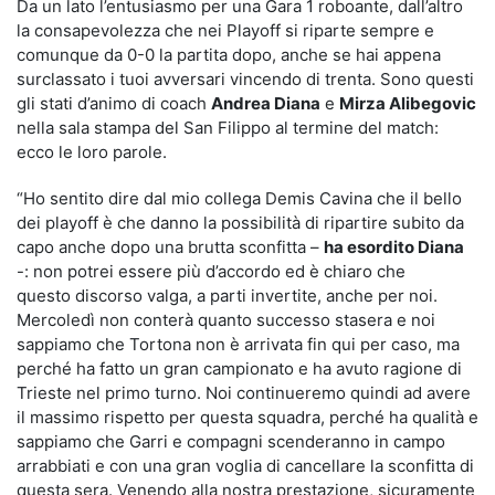
Da un lato l’entusiasmo per una Gara 1 roboante, dall’altro
la consapevolezza che nei Playoff si riparte sempre e
comunque da 0-0 la partita dopo, anche se hai appena
surclassato i tuoi avversari vincendo di trenta. Sono questi
gli stati d’animo di coach
Andrea Diana
e
Mirza Alibegovic
nella sala stampa del San Filippo al termine del match:
ecco le loro parole.
“Ho sentito dire dal mio collega Demis Cavina che il bello
dei playoff è che danno la possibilità di ripartire subito da
capo anche dopo una brutta sconfitta –
ha esordito Diana
-: non potrei essere più d’accordo ed è chiaro che
questo discorso valga, a parti invertite, anche per noi.
Mercoledì non conterà quanto successo stasera e noi
sappiamo che Tortona non è arrivata fin qui per caso, ma
perché ha fatto un gran campionato e ha avuto ragione di
Trieste nel primo turno. Noi continueremo quindi ad avere
il massimo rispetto per questa squadra, perché ha qualità e
sappiamo che Garri e compagni scenderanno in campo
arrabbiati e con una gran voglia di cancellare la sconfitta di
questa sera. Venendo alla nostra prestazione, sicuramente