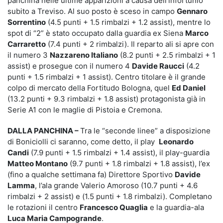
panchina nelle ultime apparizioni a causa dell’infortunio
subito a Treviso. Al suo posto è sceso in campo
Gennaro
Sorrentino
(4.5 punti + 1.5 rimbalzi + 1.2 assist), mentre lo
spot di “2” è stato occupato dalla guardia ex Siena
Marco
Carraretto
(7.4 punti + 2 rimbalzi). Il reparto ali si apre con
il numero 3
Nazzareno Italiano
(8.2 punti + 2.5 rimbalzi + 1
assist) e prosegue con il numero 4
Davide Raucci
(4.2
punti + 1.5 rimbalzi + 1 assist). Centro titolare è il grande
colpo di mercato della Fortitudo Bologna, quel
Ed Daniel
(13.2 punti + 9.3 rimbalzi + 1.8 assist) protagonista già in
Serie A1 con le maglie di Pistoia e Cremona.
DALLA PANCHINA
–
Tra le “seconde linee” a disposizione
di Boniciolli ci saranno, come detto, il play
Leonardo
Candi
(7.9 punti + 1.5 rimbalzi + 1.4 assist), il play-guardia
Matteo Montano
(9.7 punti + 1.8 rimbalzi + 1.8 assist), l’ex
(fino a qualche settimana fa) Direttore Sportivo
Davide
Lamma
, l’ala grande Valerio Amoroso (10.7 punti + 4.6
rimbalzi + 2 assist) e (1.5 punti + 1.8 rimbalzi). Completano
le rotazioni il centro
Francesco Quaglia
e la guardia-ala
Luca Maria Campogrande
.