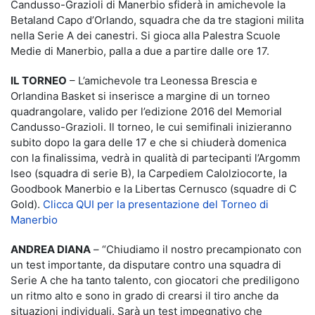
Candusso-Grazioli di Manerbio sfiderà in amichevole la
Betaland Capo d’Orlando, squadra che da tre stagioni milita
nella Serie A dei canestri. Si gioca alla Palestra Scuole
Medie di Manerbio, palla a due a partire dalle ore 17.
IL TORNEO
– L’amichevole tra Leonessa Brescia e
Orlandina Basket si inserisce a margine di un torneo
quadrangolare, valido per l’edizione 2016 del Memorial
Candusso-Grazioli. Il torneo, le cui semifinali inizieranno
subito dopo la gara delle 17 e che si chiuderà domenica
con la finalissima, vedrà in qualità di partecipanti l’Argomm
Iseo (squadra di serie B), la Carpediem Calolziocorte, la
Goodbook Manerbio e la Libertas Cernusco (squadre di C
Gold).
Clicca QUI per la presentazione del Torneo di
Manerbio
ANDREA DIANA
– “Chiudiamo il nostro precampionato con
un test importante, da disputare contro una squadra di
Serie A che ha tanto talento, con giocatori che prediligono
un ritmo alto e sono in grado di crearsi il tiro anche da
situazioni individuali. Sarà un test impegnativo che