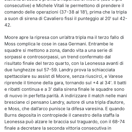
consecutive) e Michele Vitali le permettono di prendere il
comando delle operazioni (37-38 al 18′), prima che la tripla
a suon di sirena di Cavaliero fissi il punteggio al 20′ sul 42-
42.
Moore apre la ripresa con un’altra tripla ma il terzo fallo di
Moss complica le cose in casa Germani. Entrambe le
squadre si mettono a zona, dando vita a una serie di
sorpassi e controsorpassi, un trend confermato dal
risultato finale del terzo quarto, con la Leonessa avanti di
due lunghezze sul 57-59. Landry prova la schiacciata
spettacolare su assist di Moore, senza riuscirci, e Varese
riprende il timone della gara, tornando sul +4 al 34′. Il batti
e ribatti continua e a 3′ dalla sirena finale le squadre sono
di nuovo in perfetta parità. A indirizzare il match nelle mani
bresciane ci pensano Landry, autore di una tripla d’autore,
e Moss, che dall’arco punisce la difesa varesina. E quando
Burns deposita in contropiede il canestro della staffa la
Leonessa può alzare le braccia sul traguardo, con il 68-74
finale a decretare la seconda vittoria consecutiva in