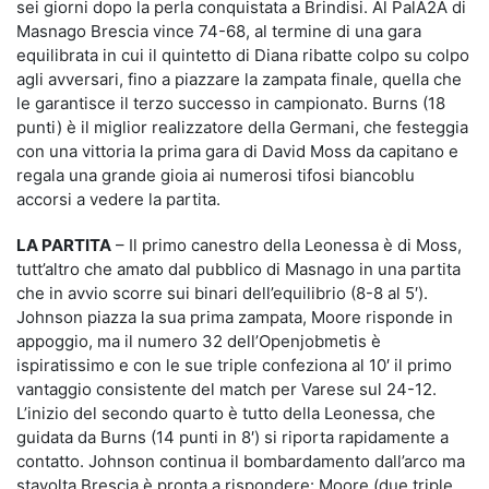
sei giorni dopo la perla conquistata a Brindisi. Al PalA2A di
Masnago Brescia vince 74-68, al termine di una gara
equilibrata in cui il quintetto di Diana ribatte colpo su colpo
agli avversari, fino a piazzare la zampata finale, quella che
le garantisce il terzo successo in campionato. Burns (18
punti) è il miglior realizzatore della Germani, che festeggia
con una vittoria la prima gara di David Moss da capitano e
regala una grande gioia ai numerosi tifosi biancoblu
accorsi a vedere la partita.
LA PARTITA
– Il primo canestro della Leonessa è di Moss,
tutt’altro che amato dal pubblico di Masnago in una partita
che in avvio scorre sui binari dell’equilibrio (8-8 al 5′).
Johnson piazza la sua prima zampata, Moore risponde in
appoggio, ma il numero 32 dell’Openjobmetis è
ispiratissimo e con le sue triple confeziona al 10′ il primo
vantaggio consistente del match per Varese sul 24-12.
L’inizio del secondo quarto è tutto della Leonessa, che
guidata da Burns (14 punti in 8′) si riporta rapidamente a
contatto. Johnson continua il bombardamento dall’arco ma
stavolta Brescia è pronta a rispondere: Moore (due triple