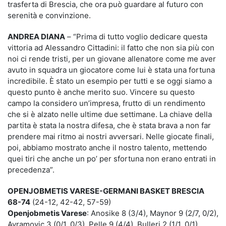
trasferta di Brescia, che ora può guardare al futuro con
serenità e convinzione.
ANDREA DIANA
– “Prima di tutto voglio dedicare questa
vittoria ad Alessandro Cittadini: il fatto che non sia più con
noi ci rende tristi, per un giovane allenatore come me aver
avuto in squadra un giocatore come lui è stata una fortuna
incredibile. È stato un esempio per tutti e se oggi siamo a
questo punto è anche merito suo. Vincere su questo
campo la considero un’impresa, frutto di un rendimento
che si è alzato nelle ultime due settimane. La chiave della
partita è stata la nostra difesa, che è stata brava a non far
prendere mai ritmo ai nostri avversari. Nelle giocate finali,
poi, abbiamo mostrato anche il nostro talento, mettendo
quei tiri che anche un po’ per sfortuna non erano entrati in
precedenza”.
OPENJOBMETIS VARESE-GERMANI BASKET BRESCIA
68-74
(24-12, 42-42, 57-59)
Openjobmetis Varese
: Anosike 8 (3/4), Maynor 9 (2/7, 0/2),
Avramovic 3 (0/1, 0/3), Pelle 9 (4/4), Bulleri 2 (1/1, 0/1),