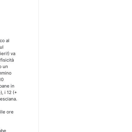
co al
ul
eri!) va
fisicità
o un
ammino
10
pane in
, i 12 (+
resciana.
lle ore
bbe