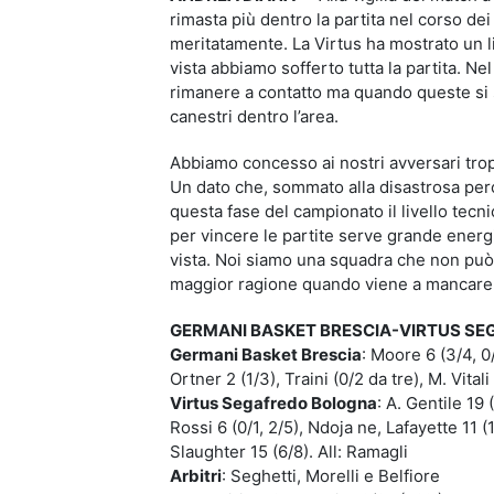
rimasta più dentro la partita nel corso dei 
meritatamente. La Virtus ha mostrato un l
vista abbiamo sofferto tutta la partita. N
rimanere a contatto ma quando queste si s
canestri dentro l’area.
Abbiamo concesso ai nostri avversari trop
Un dato che, sommato alla disastrosa percent
questa fase del campionato il livello tecn
per vincere le partite serve grande energi
vista. Noi siamo una squadra che non può 
maggior ragione quando viene a mancare u
GERMANI BASKET BRESCIA-VIRTUS S
Germani Basket Brescia
: Moore 6 (3/4, 0/
Ortner 2 (1/3), Traini (0/2 da tre), M. Vitali
Virtus Segafredo Bologna
: A. Gentile 19 
Rossi 6 (0/1, 2/5), Ndoja ne, Lafayette 11 (1
Slaughter 15 (6/8). All: Ramagli
Arbitri
: Seghetti, Morelli e Belfiore