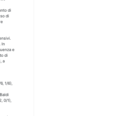
unto di
sso di
re
nsivi.
 In
guenza e
to di
, a
6, 1/6),
 Baldi
, 0/1),