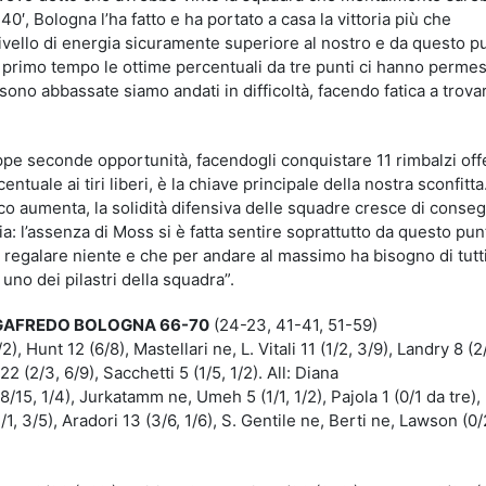
40′, Bologna l’ha fatto e ha portato a casa la vittoria più che
ivello di energia sicuramente superiore al nostro e da questo p
el primo tempo le ottime percentuali da tre punti ci hanno perme
ono abbassate siamo andati in difficoltà, facendo fatica a trova
pe seconde opportunità, facendogli conquistare 11 rimbalzi offe
uale ai tiri liberi, è la chiave principale della nostra sconfitta.
ico aumenta, la solidità difensiva delle squadre cresce di conse
a: l’assenza di Moss si è fatta sentire soprattutto da questo pun
regalare niente e che per andare al massimo ha bisogno di tutti
no dei pilastri della squadra”.
EGAFREDO BOLOGNA 66-70
(24-23, 41-41, 51-59)
2), Hunt 12 (6/8), Mastellari ne, L. Vitali 11 (1/2, 3/9), Landry 8 (2/
 22 (2/3, 6/9), Sacchetti 5 (1/5, 1/2). All: Diana
(8/15, 1/4), Jurkatamm ne, Umeh 5 (1/1, 1/2), Pajola 1 (0/1 da tre),
/1, 3/5), Aradori 13 (3/6, 1/6), S. Gentile ne, Berti ne, Lawson (0/2