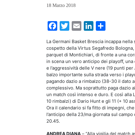
18 Marzo 2018
Facebook
Twitter
Email
LinkedIn
Condiv
La Germani Basket Brescia incappa nella s
cospetto della Virtus Segafredo Bologna,
parquet di Montichiari, di fronte a una corn
in scena un vero anticipo dei playoff, una 
e l’aggressività delle V nere (19 punti p
balzo importante sulla strada verso i play
pagando dazio a rimbalzo (38-30 il dato a f
complessivo. Ma soprattutto paga dazio al
un match così intenso e duro. E così alla L
10 rimbalzi) di Dario Hunt e gli 11 (+ 10 ass
Ora il calendario si fa fitto di impegni, c
l’anticipo della 23/ma giornata sul campo
20.45.
ANDREA DIANA
– “Alla vigilia del matc