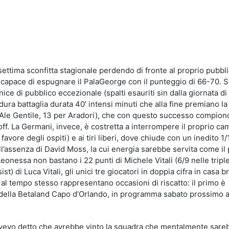
idi
ettima sconfitta stagionale perdendo di fronte al proprio pubbli
 capace di espugnare il PalaGeorge con il punteggio di 66-70. S
ice di pubblico eccezionale (spalti esauriti sin dalla giornata di i
dura battaglia durata 40′ intensi minuti che alla fine premiano la 
er Ale Gentile, 13 per Aradori), che con questo successo compion
off. La Germani, invece, è costretta a interrompere il proprio c
avore degli ospiti) e ai tiri liberi, dove chiude con un inedito 1/
l’assenza di David Moss, la cui energia sarebbe servita come il 
eonessa non bastano i 22 punti di Michele Vitali (6/9 nelle triple)
ist) di Luca Vitali, gli unici tre giocatori in doppia cifra in casa b
he al tempo stesso rappresentano occasioni di riscatto: il primo è
 della Betaland Capo d’Orlando, in programma sabato prossimo a
h avevo detto che avrebbe vinto la squadra che mentalmente sare