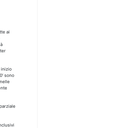
tte ai
o
dà
ter
inizio
20′ sono
 nelle
ente
parziale
nclusivi