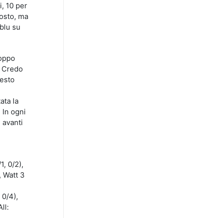
i, 10 per
posto, ma
oblu su
roppo
. Credo
uesto
ata la
 In ogni
 avanti
1, 0/2),
, Watt 3
 0/4),
ll: