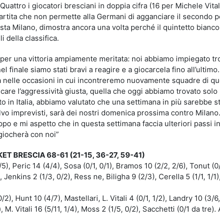
Quattro i giocatori bresciani in doppia cifra (16 per Michele Vital
artita che non permette alla Germani di agganciare il secondo 
lista Milano, dimostra ancora una volta perché il quintetto bianc
 della classifica.
 per una vittoria ampiamente meritata: noi abbiamo impiegato t
 finale siamo stati bravi a reagire e a giocarcela fino all’ultimo
rà nelle occasioni in cui incontreremo nuovamente squadre di q
care l’aggressività giusta, quella che oggi abbiamo trovato solo
to in Italia, abbiamo valutato che una settimana in più sarebbe st
lvo imprevisti, sarà dei nostri domenica prossima contro Milano.
ppo e mi aspetto che in questa settimana faccia ulteriori passi in
 giocherà con noi”
 BRESCIA 68-61 (21-15, 36-27, 59-41)
5), Peric 14 (4/4), Sosa (0/1, 0/1), Bramos 10 (2/2, 2/6), Tonut (0/
 Jenkins 2 (1/3, 0/2), Ress ne, Biligha 9 (2/3), Cerella 5 (1/1, 1/1)
/2), Hunt 10 (4/7), Mastellari, L. Vitali 4 (0/1, 1/2), Landry 10 (3/6,
, M. Vitali 16 (5/11, 1/4), Moss 2 (1/5, 0/2), Sacchetti (0/1 da tre). A