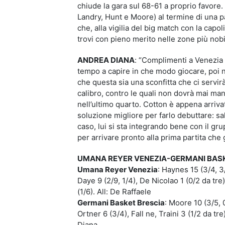
chiude la gara sul 68-61 a proprio favore. 
Landry, Hunt e Moore) al termine di una p
che, alla vigilia del big match con la capo
trovi con pieno merito nelle zone più nobili
ANDREA DIANA
: “Complimenti a Venezia
tempo a capire in che modo giocare, poi nel
che questa sia una sconfitta che ci servi
calibro, contro le quali non dovrà mai man
nell’ultimo quarto. Cotton è appena arriva
soluzione migliore per farlo debuttare: sa
caso, lui si sta integrando bene con il gru
per arrivare pronto alla prima partita che
UMANA REYER VENEZIA-GERMANI BASKET
Umana Reyer Venezia
: Haynes 15 (3/4, 3/
Daye 9 (2/9, 1/4), De Nicolao 1 (0/2 da tre),
(1/6). All: De Raffaele
Germani Basket Brescia
: Moore 10 (3/5, 0
Ortner 6 (3/4), Fall ne, Traini 3 (1/2 da tre)
Diana