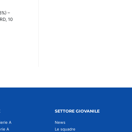
8%) –
 RD, 10
E
SETTORE GIOVANILE
Serie A
News
erie A
Le squadre