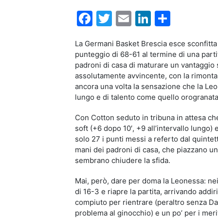
Facebook
Twitter
Email
LinkedIn
Condiv
La Germani Basket Brescia esce sconfitta 
punteggio di 68-61 al termine di una partit
padroni di casa di maturare un vantaggio su
assolutamente avvincente, con la rimonta 
ancora una volta la sensazione che la Leo
lungo e di talento come quello orogranata
Con Cotton seduto in tribuna in attesa che
soft (+6 dopo 10′, +9 all’intervallo lungo)
solo 27 i punti messi a referto dal quintet
mani dei padroni di casa, che piazzano un
sembrano chiudere la sfida.
Mai, però, dare per doma la Leonessa: nei 
di 16-3 e riapre la partita, arrivando addir
compiuto per rientrare (peraltro senza Dar
problema al ginocchio) e un po’ per i meri