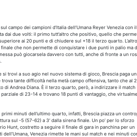
idi
sul campo dei campioni d’Italia dell’Umana Reyer Venezia con il
a dai due volti: il primo tutt’altro che positivo, quello che perme
periore ai 20 punti e di chiudere sul +18 il terzo quarto. L’altr
finale che non permette di conquistare i due punti in palio ma 
nessa può giocarsela davvero con tutti, anche di fronte a un ros
.
 si trovi a suo agio nel nuovo sistema di gioco, Brescia paga un 
 e trova tante difficoltà nella metà campo offensiva, tanto che al 
to di Andrea Diana. È il terzo quarto, però, a indirizzare il match
 parziale di 23-14 e trovano 18 punti di vantaggio, che virtualm
primi minuti dell’ultimo quarto, infatti, Brescia piazza un contro
ittura sul -5 (57-62) a 3′ dalla sirena finale. Un po’ per lo sforzo
io Hunt, costretto a seguire il finale di gara in panchina per un
ti dell’Umana, Venezia rimette le mani sul match e nei minuti co