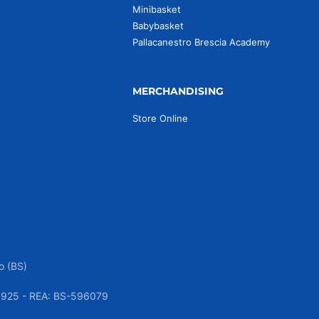
Minibasket
Babybasket
Pallacanestro Brescia Academy
MERCHANDISING
Store Online
o (BS)
050925 - REA: BS-596079