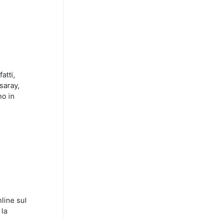
atti,
saray,
no in
nline sul
 la