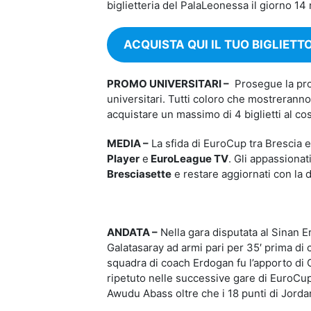
biglietteria del PalaLeonessa il giorno 14
ACQUISTA QUI IL TUO BIGLIETT
PROMO UNIVERSITARI –
Prosegue la pro
universitari. Tutti coloro che mostreranno
acquistare un massimo di 4 biglietti al c
MEDIA –
La sfida di EuroCup tra Brescia e
Player
e
EuroLeague TV
. Gli appassionat
Bresciasette
e restare aggiornati con la d
ANDATA –
Nella gara disputata al Sinan 
Galatasaray ad armi pari per 35′ prima di c
squadra di coach Erdogan fu l’apporto di G
ripetuto nelle successive gare di EuroCup
Awudu Abass oltre che i 18 punti di Jordan 