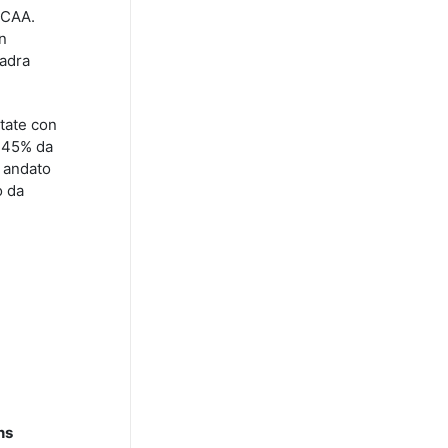
 NCAA.
n
uadra
state con
l 45% da
è andato
o da
ns