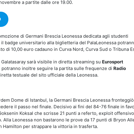
 novembre a partite dalle ore 19.00.
O
mozione di Germani Brescia Leonessa dedicata agli studenti
 il badge universitario alla biglietteria del PalaLeonessa potran
osto di 10,00 euro cadauno in Curva Nord, Curva Sud o Tribuna E
 Galatasaray sarà visibile in diretta streaming su
Eurosport
i potranno inoltre seguire la partita sulle frequenze di
Radio
iretta testuale del sito ufficiale della Leonessa.
Erdem Dome di Istanbul, la Germani Brescia Leonessa fronteggiò 
edere il passo nel finale. Decisivo ai fini del 84-76 finale in fav
oksenin Koksal che scrisse 21 punti a referto, exploit offensivo
. Alla Leonessa non bastarono le prove da 17 punti di Bryon All
Hamilton per strappare la vittoria in trasferta.