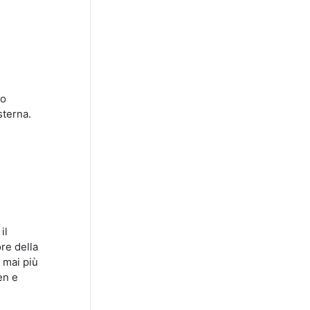
no
sterna.
il
ore della
 mai più
en e