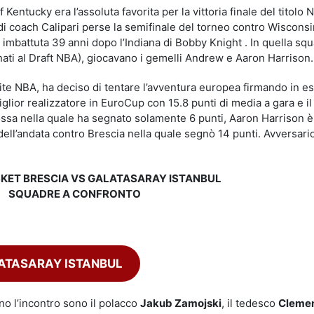
Kentucky era l’assoluta favorita per la vittoria finale del titolo
di coach Calipari perse la semifinale del torneo contro Wisconsi
da imbattuta 39 anni dopo l’Indiana di Bobby Knight . In quella sq
ionati al Draft NBA), giocavano i gemelli Andrew e Aaron Harrison.
ite NBA, ha deciso di tentare l’avventura europea firmando in e
miglior realizzatore in EuroCup con 15.8 punti di media a gara e i
Rossa nella quale ha segnato solamente 6 punti, Aaron Harrison 
dell’andata contro Brescia nella quale segnò 14 punti. Avversari
KET BRESCIA VS GALATASARAY ISTANBUL
SQUADRE A CONFRONTO
LATASARAY ISTANBUL
nno l’incontro sono il polacco
Jakub Zamojski
, il tedesco
Cleme