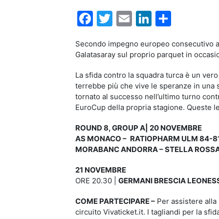
Facebook
Twitter
Email
LinkedIn
Condiv
Secondo impegno europeo consecutivo al 
Galatasaray sul proprio parquet in occas
La sfida contro la squadra turca è un vero
terrebbe più che vive le speranze in una s
tornato al successo nell’ultimo turno cont
EuroCup della propria stagione. Queste le
ROUND 8, GROUP A| 20 NOVEMBRE
AS MONACO –
RATIOPHARM ULM 84-8
MORABANC ANDORRA – STELLA ROSSA
21 NOVEMBRE
ORE 20.30 |
GERMANI BRESCIA LEONES
COME PARTECIPARE –
Per assistere alla 
circuito Vivaticket.it. I tagliandi per la s