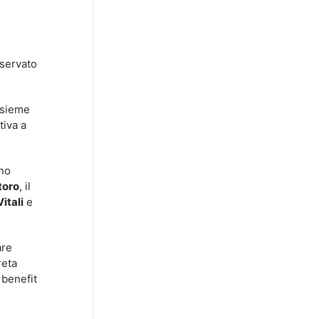
iservato
insieme
tiva a
nno
toro
, il
itali
e
are
reta
 benefit