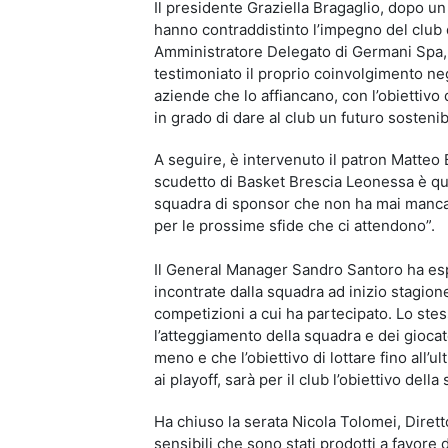
Il presidente Graziella Bragaglio, dopo un 
hanno contraddistinto l’impegno del club d
Amministratore Delegato di Germani Spa, i
testimoniato il proprio coinvolgimento negli
aziende che lo affiancano, con l’obiettivo
in grado di dare al club un futuro sosteni
A seguire, è intervenuto il patron Matteo B
scudetto di Basket Brescia Leonessa è que
squadra di sponsor che non ha mai mancato
per le prossime sfide che ci attendono”.
Il General Manager Sandro Santoro ha espr
incontrate dalla squadra ad inizio stagion
competizioni a cui ha partecipato. Lo ste
l’atteggiamento della squadra e dei gioca
meno e che l’obiettivo di lottare fino all’
ai playoff, sarà per il club l’obiettivo della
Ha chiuso la serata Nicola Tolomei, Dirett
sensibili che sono stati prodotti a favore 