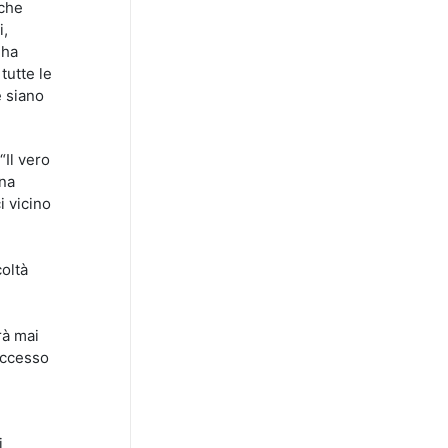
 che
i,
 ha
tutte le
e siano
“Il vero
una
i vicino
oltà
rà mai
’accesso
i
i