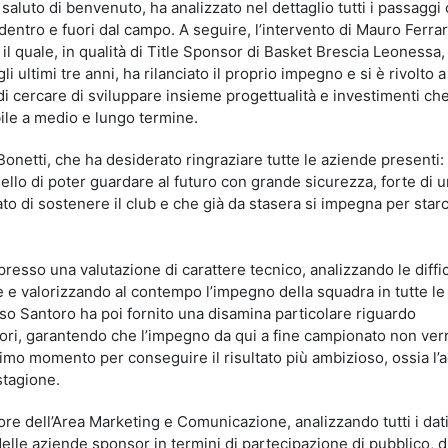
saluto di benvenuto, ha analizzato nel dettaglio tutti i passaggi
entro e fuori dal campo. A seguire, l’intervento di Mauro Ferrar
l quale, in qualità di Title Sponsor di Basket Brescia Leonessa,
 ultimi tre anni, ha rilanciato il proprio impegno e si è rivolto a 
 di cercare di sviluppare insieme progettualità e investimenti ch
bile a medio e lungo termine.
onetti, che ha desiderato ringraziare tutte le aziende presenti: 
llo di poter guardare al futuro con grande sicurezza, forte di 
 di sostenere il club e che già da stasera si impegna per starc
esso una valutazione di carattere tecnico, analizzando le diffic
e e valorizzando al contempo l’impegno della squadra in tutte le
sso Santoro ha poi fornito una disamina particolare riguardo
tori, garantendo che l’impegno da qui a fine campionato non ver
ultimo momento per conseguire il risultato più ambizioso, ossia l
 stagione.
ore dell’Area Marketing e Comunicazione, analizzando tutti i dat
delle aziende sponsor in termini di partecipazione di pubblico, d