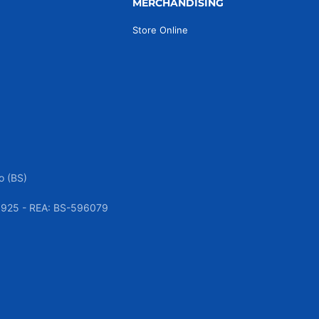
MERCHANDISING
Store Online
o (BS)
050925 - REA: BS-596079