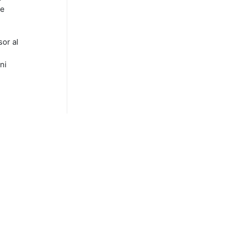
re
or al
ni