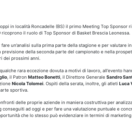
idi
 Pioppi in località Roncadelle (BS) il primo Meeting Top Sponsor r
9 ricoprono il ruolo di Top Sponsor di Basket Brescia Leonessa.
 fare un’analisi sulla prima parte della stagione e per valutare 
 in previsione della seconda parte del campionato e nella prospet
i dei prossimi anni.
 qualche rara eccezione dovuta a motivi di lavoro, all’evento ha
glio
, il Patron
Matteo Bonetti
, il Direttore Generale
Sandro San
azione
Nicola Tolomei
. Ospiti della serata, inoltre, gli atleti
Luca V
arte sportiva.
nfronti delle proprie aziende in maniera costruttiva per analizz
ting conseguiti ad oggi e per fare una valutazione puntuale e conc
opportunità che lo stesso può evidenziare in termini di marketing