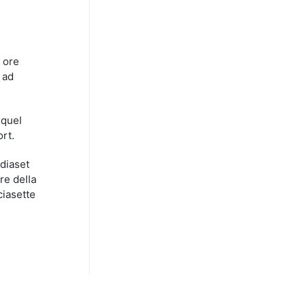
 ore
 ad
 quel
ort.
ediaset
re della
ciasette