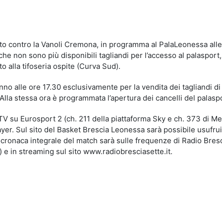
idi
ato contro la Vanoli Cremona, in programma al PalaLeonessa alle
e non sono più disponibili tagliandi per l’accesso al palasport,
to alla tifoseria ospite (Curva Sud).
anno alle ore 17.30 esclusivamente per la vendita dei tagliandi di
 Alla stessa ora è programmata l’apertura dei cancelli del palasp
 TV su Eurosport 2 (ch. 211 della piattaforma Sky e ch. 373 di M
er. Sul sito del Basket Brescia Leonessa sarà possibile usufrui
iocronaca integrale del match sarà sulle frequenze di Radio Bres
 e in streaming sul sito www.radiobresciasette.it.