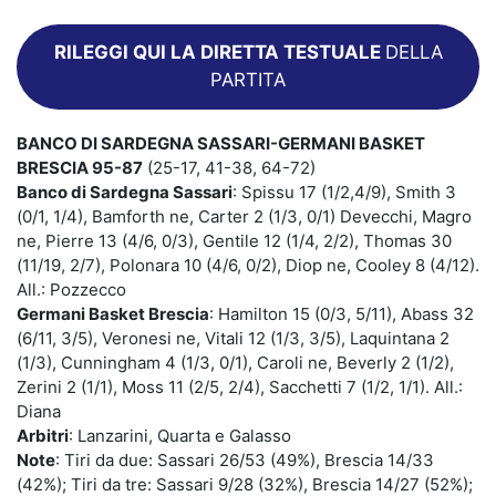
RILEGGI QUI LA DIRETTA TESTUALE
DELLA
PARTITA
BANCO DI SARDEGNA SASSARI-GERMANI BASKET
BRESCIA 95-87
(25-17, 41-38, 64-72)
Banco di Sardegna Sassari
: Spissu 17 (1/2,4/9), Smith 3
(0/1, 1/4), Bamforth ne, Carter 2 (1/3, 0/1) Devecchi, Magro
ne, Pierre 13 (4/6, 0/3), Gentile 12 (1/4, 2/2), Thomas 30
(11/19, 2/7), Polonara 10 (4/6, 0/2), Diop ne, Cooley 8 (4/12).
All.: Pozzecco
Germani Basket Brescia
: Hamilton 15 (0/3, 5/11), Abass 32
(6/11, 3/5), Veronesi ne, Vitali 12 (1/3, 3/5), Laquintana 2
(1/3), Cunningham 4 (1/3, 0/1), Caroli ne, Beverly 2 (1/2),
Zerini 2 (1/1), Moss 11 (2/5, 2/4), Sacchetti 7 (1/2, 1/1). All.:
Diana
Arbitri
: Lanzarini, Quarta e Galasso
Note
: Tiri da due: Sassari 26/53 (49%), Brescia 14/33
(42%); Tiri da tre: Sassari 9/28 (32%), Brescia 14/27 (52%);