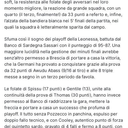
soft, la resistenza alle folate degli avversari nel loro
momento migliore, la reazione da grande squadra, con un
quarto (il terzo, finalmente!) da 33 punti a referto e, infine,
l’alzata della bandiera bianca nei 5′ finali della partita, nei
quali la squadra è letteralmente sparita dal campo.
Sfuma così il sogno dei playoff della Leonessa, battuta dal
Banco di Sardegna Sassari con il punteggio di 95-87. Una
maggiore lucidità nella gestione dei minuti finali avrebbe
senz’altro permesso a Brescia di portare a casa la vittoria,
che la Germani ha provato a conquistare grazie alla prova
da 32 punti di Awudu Abass (9/16 al tiro) e alle 8 triple
messe a segno in un terzo periodo da favola.
Le folate di Spissu (17 punti) e Gentile (13), unite alla
continuità della prova di Thomas (30 punti), hanno invece
permesso al Banco di raddrizzare la gara, mettere la
freccia e portare a casa un successo che profuma di
playoff. Il tutto senza Pozzecco in panchina, espulso per
doppio fallo tecnico, e con Cooley, autentico punto di forza
del quintetto sardo, gravato di 4 falli e fermo a 8 punti, con