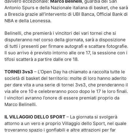
davvero eccezionale:
Marco Belinelli
, guardia dei San
Antonio Spurs e della Nazionale italiana di basket, che sarà
a Brescia grazie all’intervento di UBI Banca, Official Bank di
NBA e della Leonessa.
Belinelli, che premierà i vincitori dei vari tornei che si
disputeranno nel corso della giornata, sarà a disposizione
di tutti i presenti per firmare autografi e scattare fotografie.
Il suo arrivo è previsto intorno alle ore 17, la sessione con i
tifosi scatterà a partire dalle ore 18.
TORNEI 3vs3
– L’Open Day ha chiamato a raccolta tutte le
società di basket del territorio: molte di loro hanno aderito
per dare vita a una serie di tornei 3vs3, che prenderanno il
via alle ore 10 e celebreranno poco dopo le 17 le loro finali.
I vincitori avranno l’onore di essere premiati proprio da
Marco Belinelli.
IL VILLAGGIO DELLO SPORT
– La giornata si svolgerà
attorno a un vero e proprio Villaggio dello Sport, nel quale
troveranno spazio i gonfiabili e altre attrazioni per far