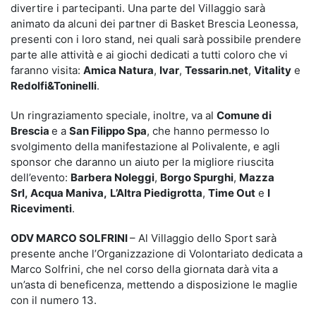
divertire i partecipanti. Una parte del Villaggio sarà
animato da alcuni dei partner di Basket Brescia Leonessa,
presenti con i loro stand, nei quali sarà possibile prendere
parte alle attività e ai giochi dedicati a tutti coloro che vi
faranno visita:
Amica Natura
,
Ivar
,
Tessarin.net
,
Vitality
e
Redolfi&Toninelli
.
Un ringraziamento speciale, inoltre, va al
Comune di
Brescia
e a
San Filippo Spa
, che hanno permesso lo
svolgimento della manifestazione al Polivalente, e agli
sponsor che daranno un aiuto per la migliore riuscita
dell’evento:
Barbera Noleggi
,
Borgo Spurghi
,
Mazza
Srl, Acqua Maniva,
L’Altra Piedigrotta
,
Time Out
e
I
Ricevimenti
.
ODV MARCO SOLFRINI
– Al Villaggio dello Sport sarà
presente anche l’Organizzazione di Volontariato dedicata a
Marco Solfrini, che nel corso della giornata darà vita a
un’asta di beneficenza, mettendo a disposizione le maglie
con il numero 13.