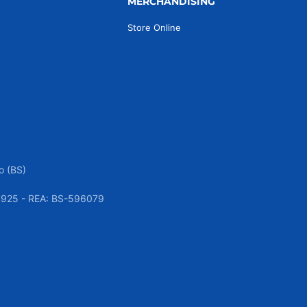
MERCHANDISING
Store Online
o (BS)
050925 - REA: BS-596079