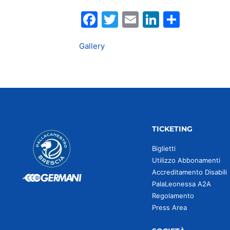
Facebook
Twitter
Email
LinkedIn
Condiv
Gallery
TICKETING
Biglietti
Utilizzo Abbonamenti
Accreditamento Disabili
PalaLeonessa A2A
Regolamento
Press Area