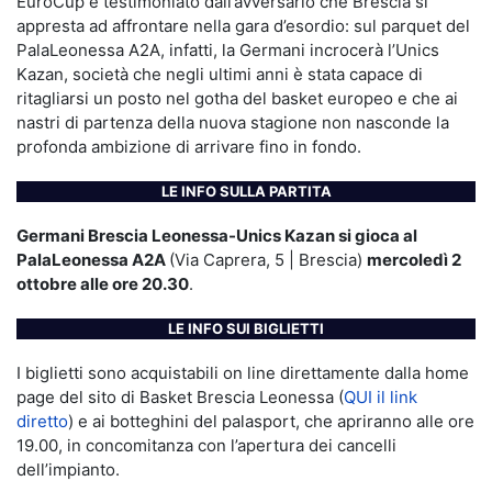
EuroCup è testimoniato dall’avversario che Brescia si
appresta ad affrontare nella gara d’esordio: sul parquet del
PalaLeonessa A2A, infatti, la Germani incrocerà l’Unics
Kazan, società che negli ultimi anni è stata capace di
ritagliarsi un posto nel gotha del basket europeo e che ai
nastri di partenza della nuova stagione non nasconde la
profonda ambizione di arrivare fino in fondo.
LE INFO SULLA PARTITA
Germani Brescia Leonessa-Unics Kazan si gioca al
PalaLeonessa A2A
(Via Caprera, 5 | Brescia)
mercoledì 2
ottobre alle ore 20.30
.
LE INFO SUI BIGLIETTI
I biglietti sono acquistabili on line direttamente dalla home
page del sito di Basket Brescia Leonessa (
QUI il link
diretto
) e ai botteghini del palasport, che apriranno alle ore
19.00, in concomitanza con l’apertura dei cancelli
dell’impianto.