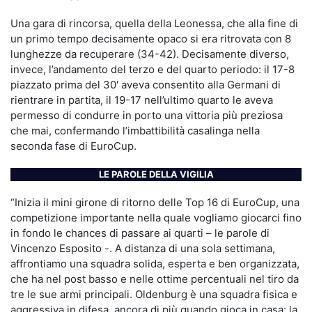
Una gara di rincorsa, quella della Leonessa, che alla fine di
un primo tempo decisamente opaco si era ritrovata con 8
lunghezze da recuperare (34-42). Decisamente diverso,
invece, l’andamento del terzo e del quarto periodo: il 17-8
piazzato prima del 30′ aveva consentito alla Germani di
rientrare in partita, il 19-17 nell’ultimo quarto le aveva
permesso di condurre in porto una vittoria più preziosa
che mai, confermando l’imbattibilità casalinga nella
seconda fase di EuroCup.
LE PAROLE DELLA VIGILIA
“Inizia il mini girone di ritorno delle Top 16 di EuroCup, una
competizione importante nella quale vogliamo giocarci fino
in fondo le chances di passare ai quarti – le parole di
Vincenzo Esposito -. A distanza di una sola settimana,
affrontiamo una squadra solida, esperta e ben organizzata,
che ha nel post basso e nelle ottime percentuali nel tiro da
tre le sue armi principali. Oldenburg è una squadra fisica e
aggressiva in difesa, ancora di più quando gioca in casa: la