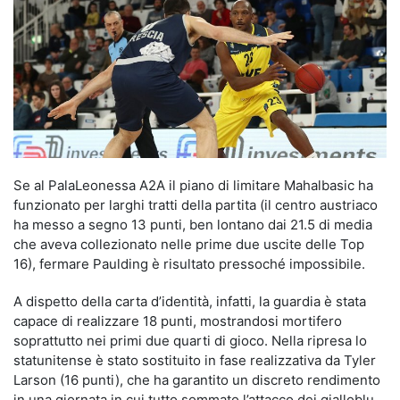
Se al PalaLeonessa A2A il piano di limitare Mahalbasic ha
funzionato per larghi tratti della partita (il centro austriaco
ha messo a segno 13 punti, ben lontano dai 21.5 di media
che aveva collezionato nelle prime due uscite delle Top
16), fermare Paulding è risultato pressoché impossibile.
A dispetto della carta d’identità, infatti, la guardia è stata
capace di realizzare 18 punti, mostrandosi mortifero
soprattutto nei primi due quarti di gioco. Nella ripresa lo
statunitense è stato sostituito in fase realizzativa da Tyler
Larson (16 punti), che ha garantito un discreto rendimento
in una giornata in cui tutto sommato l’attacco dei gialloblu