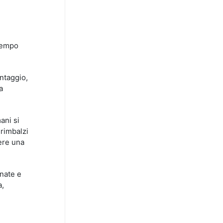
n
 tempo
ntaggio,
a
ani si
 rimbalzi
gere una
rnate e
a,