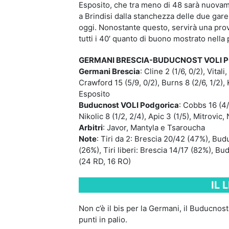
Esposito, che tra meno di 48 sarà nuova
a Brindisi dalla stanchezza delle due gare
oggi. Nonostante questo, servirà una prov
tutti i 40′ quanto di buono mostrato nella 
GERMANI BRESCIA-BUDUCNOST VOLI 
Germani Brescia
: Cline 2 (1/6, 0/2), Vitali
Crawford 15 (5/9, 0/2), Burns 8 (2/6, 1/2), K
Esposito
Buducnost VOLI Podgorica
: Cobbs 16 (4/1
Nikolic 8 (1/2, 2/4), Apic 3 (1/5), Mitrovic, N
Arbitri
: Javor, Mantyla e Tsaroucha
Note
: Tiri da 2: Brescia 20/42 (47%), Bu
(26%), Tiri liberi: Brescia 14/17 (82%), 
(24 RD, 16 RO)
IL 
Non c’è il bis per la Germani, il Buducno
punti in palio.