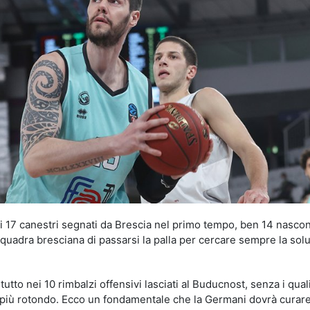
dei 17 canestri segnati da Brescia nel primo tempo, ben 14 nasco
 squadra bresciana di passarsi la palla per cercare sempre la sol
tutto nei 10 rimbalzi offensivi lasciati al Buducnost, senza i quali
più rotondo. Ecco un fondamentale che la Germani dovrà curar