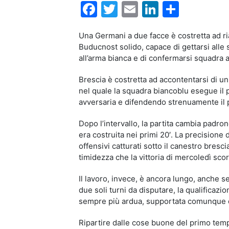
Facebook
Twitter
Email
LinkedIn
Condiv
Una Germani a due facce è costretta ad ri
Buducnost solido, capace di gettarsi alle
all’arma bianca e di confermarsi squadra a
Brescia è costretta ad accontentarsi di 
nel quale la squadra biancoblu esegue il p
avversaria e difendendo strenuamente il pr
Dopo l’intervallo, la partita cambia padro
era costruita nei primi 20′. La precisione d
offensivi catturati sotto il canestro bres
timidezza che la vittoria di mercoledì sc
Il lavoro, invece, è ancora lungo, anche s
due soli turni da disputare, la qualificaz
sempre più ardua, supportata comunque da
Ripartire dalle cose buone del primo tem