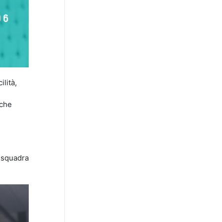
lità,
 che
a squadra