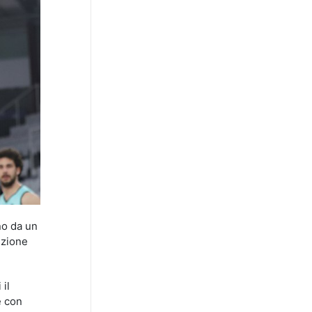
no da un
uzione
 il
e con