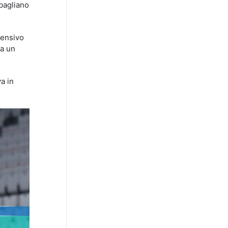
sbagliano
fensivo
ta un
a in