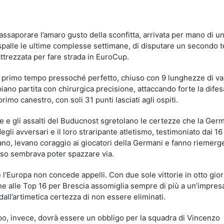
idi
assaporare l’amaro gusto della sconfitta, arrivata per mano di u
 spalle le ultime complesse settimane, di disputare un secondo
ttrezzata per fare strada in EuroCup.
un primo tempo pressoché perfetto, chiuso con 9 lunghezze di va
iano partita con chirurgica precisione, attaccando forte la difes
imo canestro, con soli 31 punti lasciati agli ospiti.
ne e gli assalti del Buducnost sgretolano le certezze che la Germ
egli avversari e il loro straripante atletismo, testimoniato dai 16
ciano, levano coraggio ai giocatori della Germani e fanno riemer
orso sembrava poter spazzare via.
e l’Europa non concede appelli. Con due sole vittorie in otto gio
ione alle Top 16 per Brescia assomiglia sempre di più a un’impres
ll’artimetica certezza di non essere eliminati.
po, invece, dovrà essere un obbligo per la squadra di Vincenzo