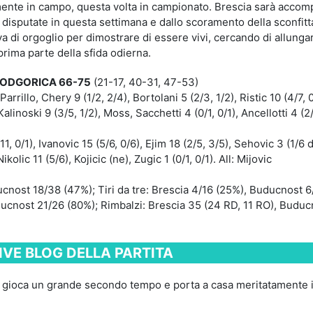
mente in campo, questa volta in campionato. Brescia sarà acco
 disputate in questa settimana e dallo scoramento della sconfitt
a di orgoglio per dimostrare di essere vivi, cercando di allunga
prima parte della sfida odierna.
PODGORICA 66-75
(21-17, 40-31, 47-53)
, Parrillo, Chery 9 (1/2, 2/4), Bortolani 5 (2/3, 1/2), Ristic 10 (4/7, 0
alinoski 9 (3/5, 1/2), Moss, Sacchetti 4 (0/1, 0/1), Ancellotti 4 (2/2
1, 0/1), Ivanovic 15 (5/6, 0/6), Ejim 18 (2/5, 3/5), Sehovic 3 (1/6 d
ikolic 11 (5/6), Kojicic (ne), Zugic 1 (0/1, 0/1). All: Mijovic
ducnost 18/38 (47%); Tiri da tre: Brescia 4/16 (25%), Buducnost 
Buducnost 21/26 (80%); Rimbalzi: Brescia 35 (24 RD, 11 RO), Budu
LIVE BLOG DELLA PARTITA
st gioca un grande secondo tempo e porta a casa meritatamente 