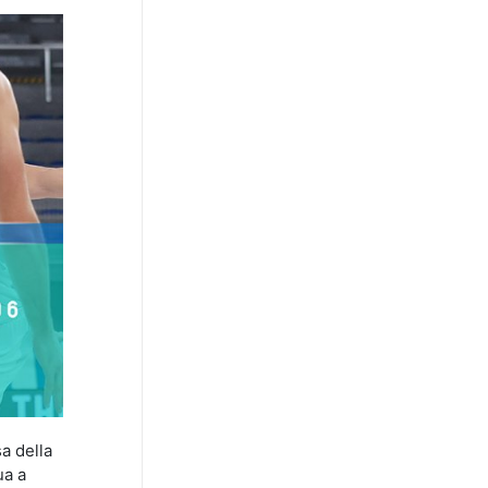
a della
ua a