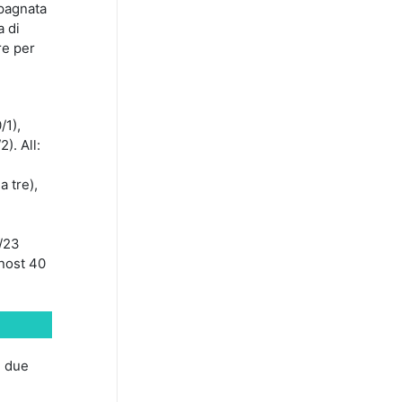
mpagnata
a di
re per
/1),
). All:
a tre),
6/23
cnost 40
i due