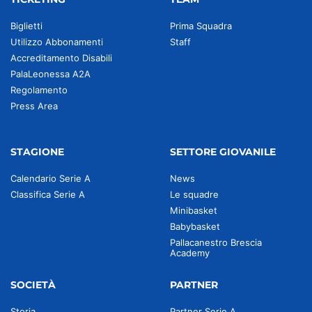
Biglietti
Prima Squadra
Utilizzo Abbonamenti
Staff
Accreditamento Disabili
PalaLeonessa A2A
Regolamento
Press Area
STAGIONE
SETTORE GIOVANILE
Calendario Serie A
News
Classifica Serie A
Le squadre
Minibasket
Babybasket
Pallacanestro Brescia
Academy
SOCIETÀ
PARTNER
Storia
Partner Serie A