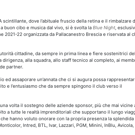
idi
scintillante, dove l’abituale fruscio della retina e il rimbalzare 
a buon cibo e musica dal vivo, si è svolta la
Blue Night
, esclusi
ne 2021-22 organizzata da Pallacanestro Brescia e riservata al cl
utorità cittadine, da sempre in prima linea e fiere sostenitrici de
 dirigenza, alla squadra, allo staff tecnico al completo, ai membr
nde partner.
zio ed assaporare un’annata che ci si augura possa rappresentare
irito e l’entusiasmo che da sempre spingono il club verso il
na volta il sostegno delle aziende sponsor, più che mai vicine a
to a tutte le realtà imprenditoriali che supportano il lungo viagg
r che hanno voluto onorare con la propria presenza la splendida
nticolor, Intred, BTL, Ivar, Lazzari, PGM, Minini, InBlu, Avicola,