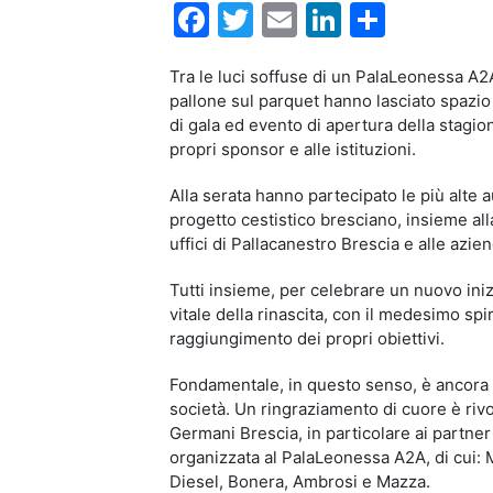
Facebook
Twitter
Email
LinkedIn
Condiv
Tra le luci soffuse di un PalaLeonessa A2A 
pallone sul parquet hanno lasciato spazio 
di gala ed evento di apertura della stagio
propri sponsor e alle istituzioni.
Alla serata hanno partecipato le più alte a
progetto cestistico bresciano, insieme alla
uffici di Pallacanestro Brescia e alle azie
Tutti insieme, per celebrare un nuovo ini
vitale della rinascita, con il medesimo sp
raggiungimento dei propri obiettivi.
Fondamentale, in questo senso, è ancora u
società. Un ringraziamento di cuore è rivol
Germani Brescia, in particolare ai partne
organizzata al PalaLeonessa A2A, di cui: Mo
Diesel, Bonera, Ambrosi e Mazza.