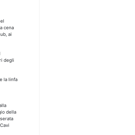
del
va cena
ub, ai
l
i degli
 la linfa
lla
io della
 serata
 Cavi