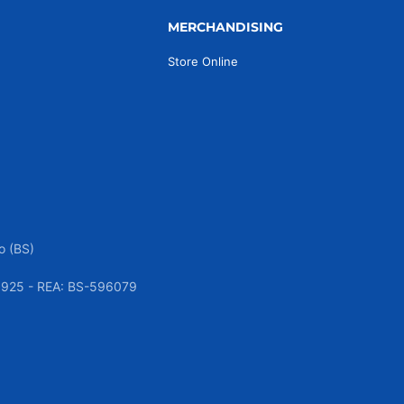
MERCHANDISING
Store Online
o (BS)
050925 - REA: BS-596079