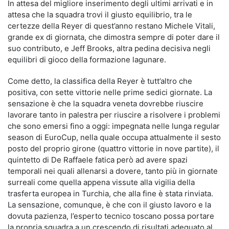
In attesa del migliore inserimento degli ultimi arrivati e in
attesa che la squadra trovi il giusto equilibrio, tra le
certezze della Reyer di quest’anno restano Michele Vitali,
grande ex di giornata, che dimostra sempre di poter dare il
suo contributo, e Jeff Brooks, altra pedina decisiva negli
equilibri di gioco della formazione lagunare.
Come detto, la classifica della Reyer è tutt’altro che
positiva, con sette vittorie nelle prime sedici giornate. La
sensazione è che la squadra veneta dovrebbe riuscire
lavorare tanto in palestra per riuscire a risolvere i problemi
che sono emersi fino a oggi: impegnata nelle lunga regular
season di EuroCup, nella quale occupa attualmente il sesto
posto del proprio girone (quattro vittorie in nove partite), il
quintetto di De Raffaele fatica però ad avere spazi
temporali nei quali allenarsi a dovere, tanto più in giornate
surreali come quella appena vissute alla vigilia della
trasferta europea in Turchia, che alla fine è stata rinviata.
La sensazione, comunque, è che con il giusto lavoro e la
dovuta pazienza, l’esperto tecnico toscano possa portare
la propria squadra a un crescendo di risultati adeguato al