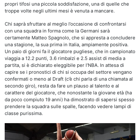
propri tifosi una piccola soddisfazione, una di quelle che
troppe volte negli ultimi mesi è venuta a mancare.
Chi saprà sfruttare al meglio l’occasione di confrontarsi
con una squadra in forma come la Germani sarà
certamente Matteo Spagnolo, che si appresta a concludere
una stagione, la sua prima in Italia, ampiamente positiva.
Un paio di giorni fa il giocatore pugliese, che in campionato
viaggia a 12.2 punti, 3.6 rimbalzi e 2.5 assist di media a
partita, si è dichiarato eleggibile per l’NBA. In attesa di
capire se i pronostici di chi si occupa del settore vengano
confermati o meno al Draft (c’è chi parla di una chiamata al
secondo giro), resta da fare un plauso al talento e al
carattere del giocatore, che nonostante la giovane età (ha
da poco compiuto 19 anni) ha dimostrato di sapersi spesso
prendere la squadra sulle spalle, facendo vedere lampi di
classe purissima.