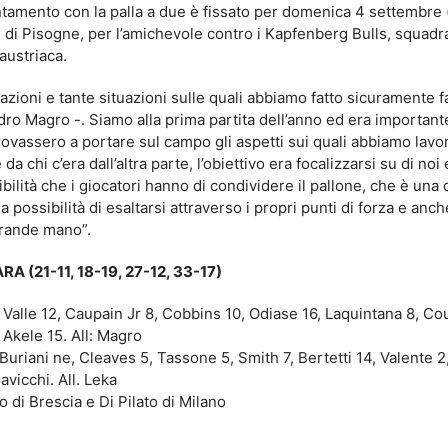
untamento con la palla a due è fissato per domenica 4 settembre 
 di Pisogne, per l’amichevole contro i Kapfenberg Bulls, squadr
 austriaca.
ioni e tante situazioni sulle quali abbiamo fatto sicuramente fat
ro Magro -. Siamo alla prima partita dell’anno ed era important
provassero a portare sul campo gli aspetti sui quali abbiamo lavo
 chi c’era dall’altra parte, l’obiettivo era focalizzarsi su di noi 
ibilità che i giocatori hanno di condividere il pallone, che è una 
 possibilità di esaltarsi attraverso i propri punti di forza e anch
grande mano”.
(21-11, 18-19, 27-12, 33-17)
a Valle 12, Caupain Jr 8, Cobbins 10, Odiase 16, Laquintana 8, C
, Akele 15. All: Magro
Buriani ne, Cleaves 5, Tassone 5, Smith 7, Bertetti 14, Valente 2
vicchi. All. Leka
o di Brescia e Di Pilato di Milano