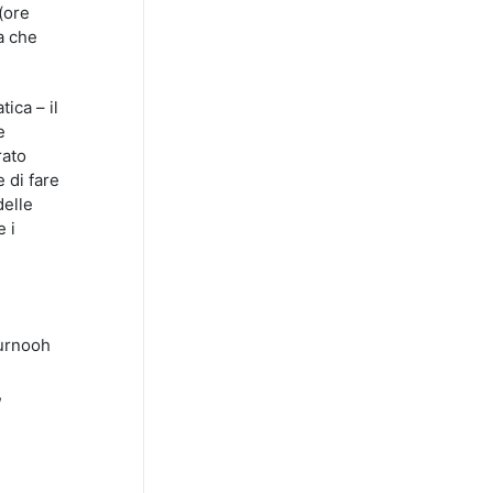
(ore
a che
ica – il
e
rato
e di fare
delle
e i
ournooh
,