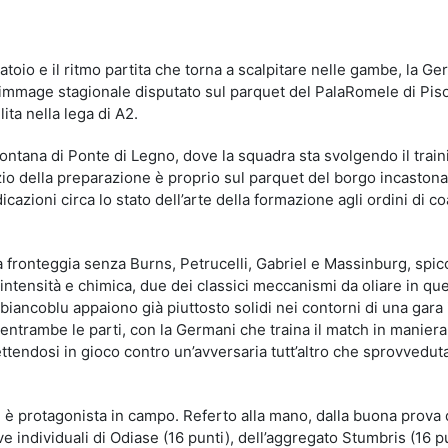
idi
atoio e il ritmo partita che torna a scalpitare nelle gambe, la Ge
rimmage stagionale disputato sul parquet del PalaRomele di Pi
ita nella lega di A2.
ntana di Ponte di Legno, dove la squadra sta svolgendo il train
zio della preparazione è proprio sul parquet del borgo incastona
icazioni circa lo stato dell’arte della formazione agli ordini di c
a fronteggia senza Burns, Petrucelli, Gabriel e Massinburg, spicc
 intensità e chimica, due dei classici meccanismi da oliare in qu
biancoblu appaiono già piuttosto solidi nei contorni di una gara 
entrambe le parti, con la Germani che traina il match in maniera
ettendosi in gioco contro un’avversaria tutt’altro che sprovveduta
e è protagonista in campo. Referto alla mano, dalla buona prova 
individuali di Odiase (16 punti), dell’aggregato Stumbris (16 pu