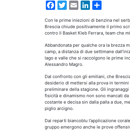
Facebook
Twitter
Email
LinkedIn
Condiv
Con le prime iniezioni di benzina nel serb
Brescia chiude positivamente il primo sc
contro il Basket Kleb Ferrara, team che mil
Abbandonata per qualche ora la brezza mo
camp, a distanza di due settimane dall’ini
lago e valle che si raccolgono le prime ind
Alessandro Magro.
Dal confronto con gli emiliani, che Bresci
desiderio di mettersi alla prova in termini
preliminare della stagione. Gli ingranaggi 
fisicità e dinamismo non sono mancati da 
costante e decisa sin dalla palla a due, m
piglio arcigno.
Dai reparti biancoblu l’applicazione coral
gruppo emergono anche le prove offensive 