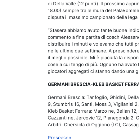
di Della Valle (12 punti). Il prossimo app
18.00) sempre tra le mura del PalaRomele
disputa il massimo campionato della lega
“Stasera abbiamo avuto tante buone indicaz
commento a fine partita di coach Alessand
distribuire i minuti e volevamo che tutti 
nelle ultime due settimane. A prescindere da
il meglio possibile. Mi è piaciuta la dispon
cose a cui tengo di più. Ognuno ha avuto la
giocatori aggregati ci stanno dando una 
GERMANI BRESCIA-KLEB BASKET FERRARA 
Germani Brescia: Tanfoglio, Ghidini, Dell
9, Stumbris 16, Santi, Moss 3, Viglianisi 2
Kleb Basket Ferrara: Marzo ne, Bellan 12, 
Cazzanti ne, Jercovic 12, Pianegonda 2, Ca
Arbitri: Chersicla di Oggiono (LC), Cassag
Preseason