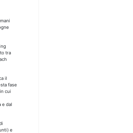
rmani
sogne
ing
to tra
oach
a il
esta fase
in cui
 e dal
di
nti) e