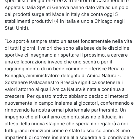
specialista del gluten-free & free-from di Castenedolo e
Appetais Italia SpA di Genova hanno dato vita ad un polo
dei prodotti surgelati Made in Italy che conta oggi 5
stabilimenti produttivi (4 in Italia e uno a Chicago negli
Stati Uniti).
“Lo sport è sempre stato un asset fondamentale nella vita
di tutti i giorni. I valori che sono alla base delle discipline
sportive ci insegnano a rispettare il prossimo, a cercare
una collaborazione invece che uno scontro per il
raggiungimento di un bene comune – riferisce Renato
Bonaglia, amministratore delegato di Amica Natura -.
Sostenere Pallacanestro Brescia significa sostenere i
valori attorno ai quali Amica Natura è nata e continua a
crescere. Per questo motivo abbiamo deciso di metterci
nuovamente in campo insieme ai giocatori, confermando e
rinnovando la nostra ormai pluriennale partnership. Un
impegno che affrontiamo con entusiasmo e fiducia, in
attesa della nuova stagione che speriamo regalerà a noi
tutti grandi emozioni come è stato lo scorso anno. Siamo
impazienti di correre insieme alla squadra e di condividere