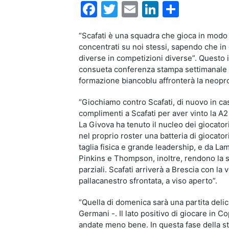
Facebook
Twitter
Email
LinkedIn
Condiv
“Scafati è una squadra che gioca in modo
concentrati su noi stessi, s
apendo che in 
diverse in competizioni diverse”. Questo 
consueta conferenza stampa settimanale pr
formazione biancoblu affronterà la neopr
“Giochiamo contro Scafati, di nuovo in cas
complimenti a Scafati per aver vinto la A2
La Givova ha tenuto il nucleo dei giocatori
nel proprio roster una batteria di giocato
taglia fisica e grande leadership, e da La
Pinkins e Thompson, inoltre, rendono la s
parziali. Scafati arriverà a Brescia con la 
pallacanestro sfrontata, a viso aperto”.
“Quella di domenica sarà una partita delic
Germani -. Il lato positivo di giocare in C
andate meno bene. In questa fase della s