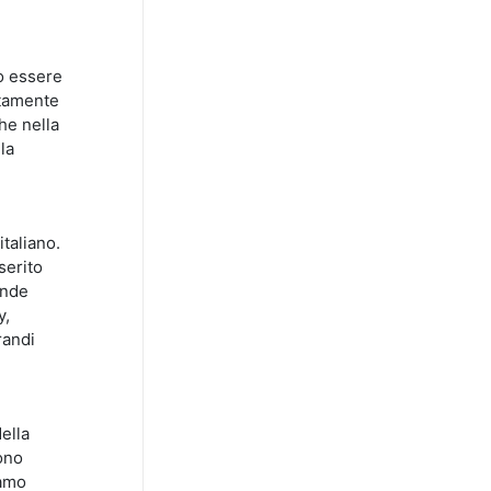
o essere
etamente
he nella
la
taliano.
serito
ande
y,
randi
ella
sono
iamo