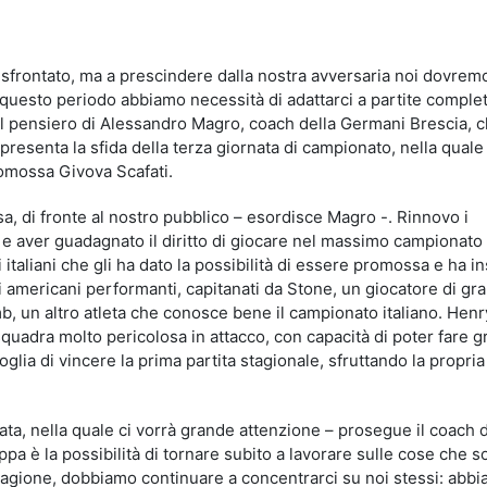
idi
 sfrontato, ma a prescindere dalla nostra avversaria noi dovrem
questo periodo abbiamo necessità di adattarci a partite compl
il pensiero di Alessandro Magro, coach della Germani Brescia, c
esenta la sfida della terza giornata di campionato, nella quale 
omossa Givova Scafati.
a, di fronte al nostro pubblico – esordisce Magro -. Rinnovo i
 e aver guadagnato il diritto di giocare nel massimo campionato i
 italiani che gli ha dato la possibilità di essere promossa e ha in
ri americani performanti, capitanati da Stone, un giocatore di gr
mb, un altro atleta che conosce bene il campionato italiano. Henr
quadra molto pericolosa in attacco, con capacità di poter fare g
voglia di vincere la prima partita stagionale, sfruttando la propria
ata, nella quale ci vorrà grande attenzione – prosegue il coach d
oppa è la possibilità di tornare subito a lavorare sulle cose che 
tagione, dobbiamo continuare a concentrarci su noi stessi: abb