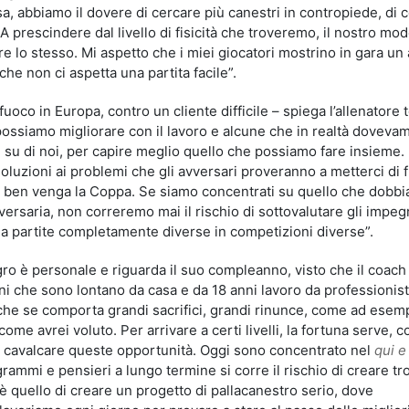
sa, abbiamo il dovere di cercare più canestri in contropiede, di 
 A prescindere dal livello di fisicità che troveremo, il nostro mod
 lo stesso. Mi aspetto che i miei giocatori mostrino in gara un 
che non ci aspetta una partita facile”.
fuoco in Europa, contro un cliente difficile – spiega l’allenatore
 possiamo migliorare con il lavoro e alcune che in realtà doveva
su di noi, per capire meglio quello che possiamo fare insieme.
luzioni ai problemi che gli avversari proveranno a metterci di f
sta, ben venga la Coppa. Se siamo concentrati su quello che dobb
versaria, non correremo mai il rischio di sottovalutare gli impeg
 a partite completamente diverse in competizioni diverse”.
o è personale e riguarda il suo compleanno, visto che il coach
i che sono lontano da casa e da 18 anni lavoro da professionist
he se comporta grandi sacrifici, grandi rinunce, come ad esemp
come avrei voluto. Per arrivare a certi livelli, la fortuna serve, 
di cavalcare queste opportunità. Oggi sono concentrato nel
qui e
rammi e pensieri a lungo termine si corre il rischio di creare t
 è quello di creare un progetto di pallacanestro serio, dove