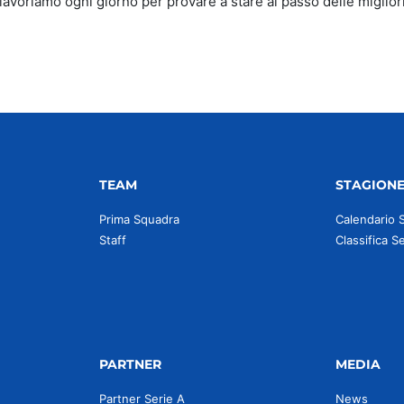
lavoriamo ogni giorno per provare a stare al passo delle migliori,
TEAM
STAGION
Prima Squadra
Calendario 
Staff
Classifica S
PARTNER
MEDIA
Partner Serie A
News