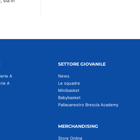
 sia in
E
SETTORE GIOVANILE
Serie A
News
erie A
Le squadre
Minibasket
Babybasket
Pallacanestro Brescia Academy
MERCHANDISING
Store Online