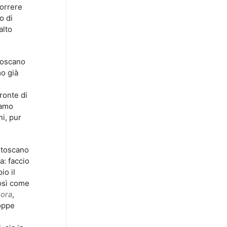
correre
o di
alto
 toscano
mo già
ronte di
iamo
ni, pur
 toscano
a: faccio
io il
così come
 ora
,
roppe