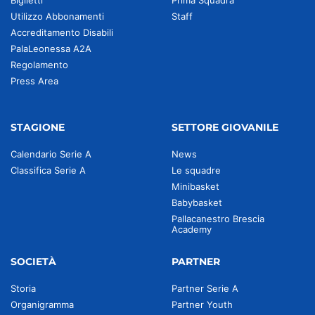
Biglietti
Prima Squadra
Utilizzo Abbonamenti
Staff
Accreditamento Disabili
PalaLeonessa A2A
Regolamento
Press Area
STAGIONE
SETTORE GIOVANILE
Calendario Serie A
News
Classifica Serie A
Le squadre
Minibasket
Babybasket
Pallacanestro Brescia
Academy
SOCIETÀ
PARTNER
Storia
Partner Serie A
Organigramma
Partner Youth