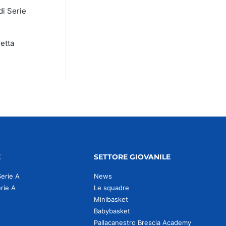
di Serie
retta
E
SETTORE GIOVANILE
Serie A
News
erie A
Le squadre
Minibasket
Babybasket
Pallacanestro Brescia Academy