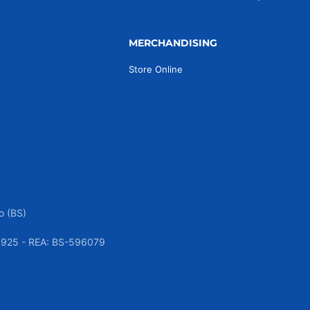
MERCHANDISING
Store Online
o (BS)
050925 - REA: BS-596079