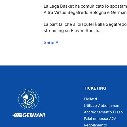
La Lega Basket ha comunicato lo spostamen
A tra Virtus Segafredo Bologna e Germani
La partita, che si disputerà alla Segafredo
streaming su Eleven Sports.
Serie A
TICKETING
Biglietti
Utilizzo Abbonamenti
Accreditamento Disabili
PalaLeonessa A2A
Regolamento