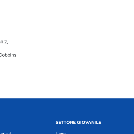
i 2,
 Cobbins
E
SETTORE GIOVANILE
Serie A
News