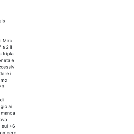
els
e Miro
 a 2 il
 tripla
oneta e
ccessivi
ere il
timo
23.
di
gio ai
ro manda
uova
i sul +6
errompere