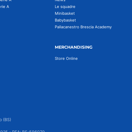
erie A
Le squadre
Minibasket
Babybasket
Pallacanestro Brescia Academy
MERCHANDISING
Store Online
o (BS)
050925 - REA: BS-596079