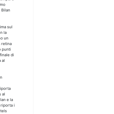
imo
 Bilan
ima sul
n la
no un
 retina
o punti
finale di
 al
in
riporta
 al
lan e la
riporta i
tels