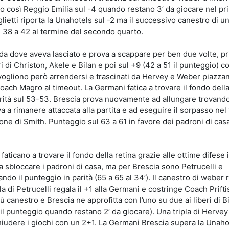
do così Reggio Emilia sul -4 quando restano 3’ da giocare nel pr
lietti riporta la Unahotels sul -2 ma il successivo canestro di un
ul 38 a 42 al termine del secondo quarto.
da dove aveva lasciato e prova a scappare per ben due volte, pr
i di Christon, Akele e Bilan e poi sul +9 (42 a 51 il punteggio) co
on vogliono però arrendersi e trascinati da Hervey e Weber piazza
Coach Magro al timeout. La Germani fatica a trovare il fondo della
 parità sul 53-53. Brescia prova nuovamente ad allungare trovand
va a rimanere attaccata alla partita e ad eseguire il sorpasso nel 
e di Smith. Punteggio sul 63 a 61 in favore dei padroni di casa
ticano a trovare il fondo della retina grazie alle ottime difese 
a sbloccare i padroni di casa, ma per Brescia sono Petrucelli e
do il punteggio in parità (65 a 65 al 34’). Il canestro di weber 
a di Petrucelli regala il +1 alla Germani e costringe Coach Priftis
 canestro e Brescia ne approfitta con l’uno su due ai liberi di Bi
 il punteggio quando restano 2’ da giocare). Una tripla di Hervey 
chiudere i giochi con un 2+1. La Germani Brescia supera la Unaho