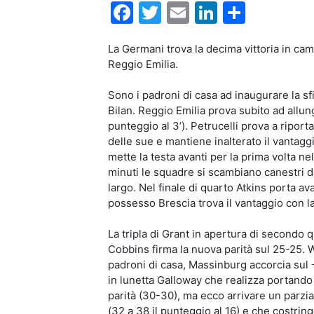
Facebook
Twitter
Email
LinkedIn
Condiv
La Germani trova la decima vittoria in ca
Reggio Emilia.
Sono i padroni di casa ad inaugurare la sf
Bilan. Reggio Emilia prova subito ad allung
punteggio al 3’). Petrucelli prova a ripor
delle sue e mantiene inalterato il vantag
mette la testa avanti per la prima volta nel
minuti le squadre si scambiano canestri da
largo. Nel finale di quarto Atkins porta av
possesso Brescia trova il vantaggio con la
La tripla di Grant in apertura di secondo 
Cobbins firma la nuova parità sul 25-25. 
padroni di casa, Massinburg accorcia sul 
in lunetta Galloway che realizza portando i
parità (30-30), ma ecco arrivare un parzi
(32 a 38 il punteggio al 16) e che costrin