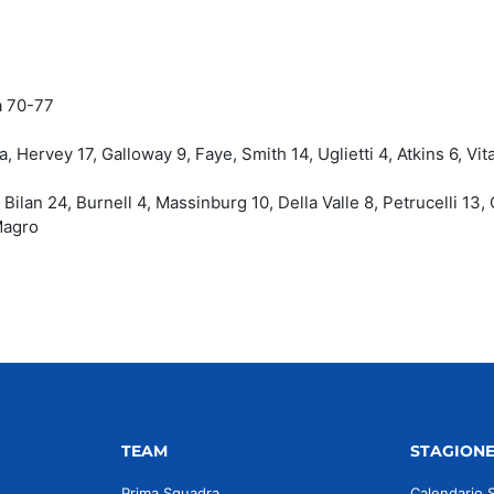
a 70-77
Hervey 17, Galloway 9, Faye, Smith 14, Uglietti 4, Atkins 6, Vital
ilan 24, Burnell 4, Massinburg 10, Della Valle 8, Petrucelli 13,
 Magro
TEAM
STAGION
Prima Squadra
Calendario 