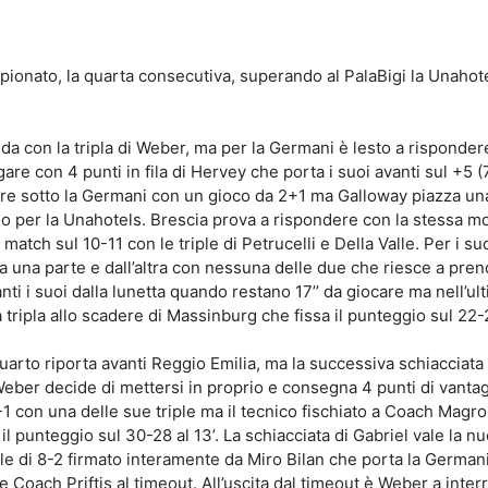
idi
mpionato, la quarta consecutiva, superando al PalaBigi la Unahot
ida con la tripla di Weber, ma per la Germani è lesto a risponder
are con 4 punti in fila di Hervey che porta i suoi avanti sul +5 (7
tare sotto la Germani con un gioco da 2+1 ma Galloway piazza una
gio per la Unahotels. Brescia prova a rispondere con la stessa m
 match sul 10-11 con le triple di Petrucelli e Della Valle. Per i su
 una parte e dall’altra con nessuna delle due che riesce a prend
anti i suoi dalla lunetta quando restano 17’’ da giocare ma nell’ul
 tripla allo scadere di Massinburg che fissa il punteggio sul 22-
quarto riporta avanti Reggio Emilia, ma la successiva schiacciata 
Weber decide di mettersi in proprio e consegna 4 punti di vantag
-1 con una delle sue triple ma il tecnico fischiato a Coach Mag
l punteggio sul 30-28 al 13’. La schiacciata di Gabriel vale la n
ale di 8-2 firmato interamente da Miro Bilan che porta la German
ge Coach Priftis al timeout. All’uscita dal timeout è Weber a int