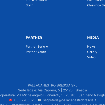
Staff
Classifica S
PARTNER
MEDIA
Partner Serie A
News
Partner Youth
Gallery
Video
PALLACANESTRO BRESCIA SRL
Sede legale: Via Caprera, 5 | 25125 | Brescia
operativa: Via Michelangelo Buonarroti, 1 | 25010 | San Zeno Navigli
030.7285023
segreteria@pallacanestrobrescia.it
.000,00 interamente versato - P.IVA e C.F. 02800370989 - F.I.P. 