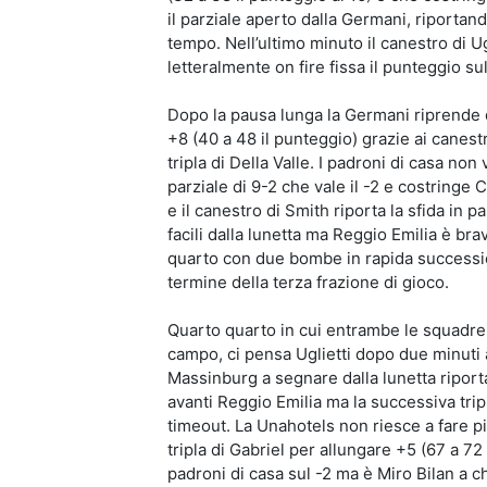
il parziale aperto dalla Germani, riportan
tempo. Nell’ultimo minuto il canestro di Ug
letteralmente on fire fissa il punteggio s
Dopo la pausa lunga la Germani riprende 
+8 (40 a 48 il punteggio) grazie ai canestr
tripla di Della Valle. I padroni di casa n
parziale di 9-2 che vale il -2 e costringe 
e il canestro di Smith riporta la sfida in
facili dalla lunetta ma Reggio Emilia è bra
quarto con due bombe in rapida succession
termine della terza frazione di gioco.
Quarto quarto in cui entrambe le squadre fa
campo, ci pensa Uglietti dopo due minuti 
Massinburg a segnare dalla lunetta riportan
avanti Reggio Emilia ma la successiva tripl
timeout. La Unahotels non riesce a fare più
tripla di Gabriel per allungare +5 (67 a 72
padroni di casa sul -2 ma è Miro Bilan a 