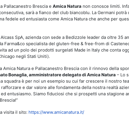
 la Pallacanestro Brescia e
Amica Natura
non conosce limiti. Infa
consecutiva, sarà a fianco del club biancoblu. La Germani potrà 
o ma fedele ed entusiasta come Amica Natura che anche per ques
 Alcass SpA, azienda con sede a Bedizzole leader da oltre 35 an
enda Farma&co specialista del gluten-free & free-from di Castene
ita ad un polo dei prodotti surgelati Made in Italy che conta ogg
Chicago negli Stati Uniti).
ra Amica Natura e Pallacanestro Brescia con il rinnovo della sp
ato Bonaglia, amministratore delegato di Amica Natura
– Lo s
 squadra è per noi un esempio su cui far crescere il nostro te
rafforzare e dar valore alle fondamenta della nostra realtà azie
 ed entusiasmo. Siamo fiduciosi che si prospetti una stagione a
Brescia!”
visita il sito:
https://www.amicanatura.it/