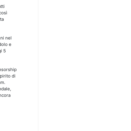
tti
così
ta
ni nel
dolo e
i 5
onsorship
pirito di
am.
ndale,
ncora