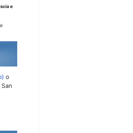
scia e
al
o)
o
| San