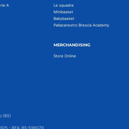
erie A
Le squadre
Minibasket
Babybasket
Pallacanestro Brescia Academy
MERCHANDISING
Store Online
o (BS)
050925 - REA: BS-596079