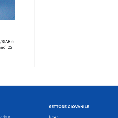
A/SIAE e
nedì 22
E
SETTORE GIOVANILE
Serie A
News