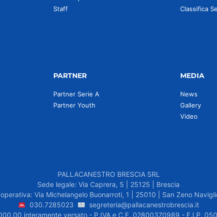
Staff
Classifica S
PARTNER
MEDIA
Partner Serie A
News
Partner Youth
Gallery
Video
PALLACANESTRO BRESCIA SRL
Sede legale: Via Caprera, 5 | 25125 | Brescia
operativa: Via Michelangelo Buonarroti, 1 | 25010 | San Zeno Navigli
030.7285023
segreteria@pallacanestrobrescia.it
.000,00 interamente versato - P.IVA e C.F. 02800370989 - F.I.P. 