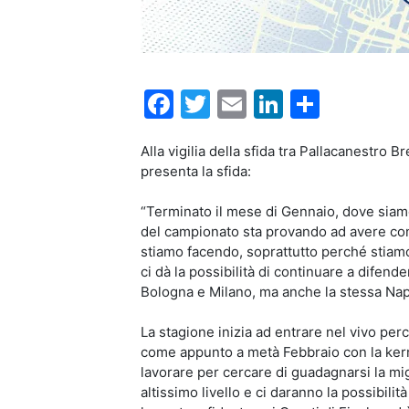
Facebook
Twitter
Email
LinkedIn
Condiv
Alla vigilia della sfida tra Pallacanestro
presenta la sfida:
“Terminato il mese di Gennaio, dove siamo 
del campionato sta provando ad avere con 
stiamo facendo, soprattutto perché stiam
ci dà la possibilità di continuare a difen
Bologna e Milano, ma anche la stessa Napo
La stagione inizia ad entrare nel vivo per
come appunto a metà Febbraio con la kerm
lavorare per cercare di guadagnarsi la mig
altissimo livello e ci daranno la possibil