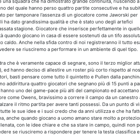
d è una squadra che ha dimostrato grande continuità, riuscendo a
erno del quale hanno perso quattro partite consecutive e ha subi
cato per tamponare l’assenza di un giocatore come Jaworski per
ha dato grandissima qualità e che è stato uno degli artefici
passata stagione. Giocatore che inserisce perfettamente in quell
lità quando giocano in casa di essere sostenuti da un tifo assol
 caldo. Anche nella sfida contro di noi registreranno il tutto es
vedere se riusciremo a performare in un ambiente di quel tipo.
dra che è veramente capace di segnare, sono il terzo miglior att
, ed hanno deciso di allestire un roster più corto rispetto al no
ori, basti pensare come tutto il quintetto e Pullen dalla panchi
no addirittura quattro giocatori che segnano più di 15 punti a par
hanno uno dei game-pace più alti del campionato ed accettano d
re come Owens, bravissimo a correre il campo da un canestro al
lzare il ritmo partita per avere tanti possessi. Da un punto di vi
utte le sue idee e i suoi credo che da anni utilizza e che ha fatt
ona, anche quando giocano a uomo amano stare molto a protezio
enata, con le idee chiare e che sa stare in campo, quindi non 
edere se riusciremo a rispondere per tenere la testa classifica 