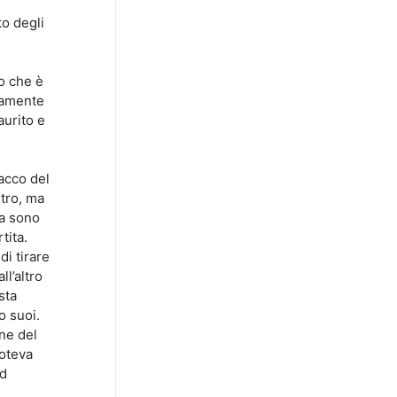
to degli
o che è
utamente
aurito e
acco del
stro, ma
na sono
tita.
i tirare
l’altro
sta
o suoi.
ne del
poteva
ed