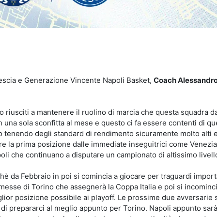
idi
 Brescia e Generazione Vincente Napoli Basket,
Coach Alessandr
riusciti a mantenere il ruolino di marcia che questa squadra dal
una sola sconfitta al mese e questo ci fa essere contenti di qu
o tenendo degli standard di rendimento sicuramente molto alti 
dere la prima posizione dalle immediate inseguitrici come Venezia
li che continuano a disputare un campionato di altissimo livell
chè da Febbraio in poi si comincia a giocare per traguardi import
esse di Torino che assegnerà la Coppa Italia e poi si incominci
lior posizione possibile ai playoff. Le prossime due avversarie 
ità di prepararci al meglio appunto per Torino. Napoli appunto sar