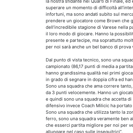
la nostra sfidante nei Quarti di Finale, e
superare un momento di difficoltà all’int
infortuni, ma sono andati subito sul mer
prendere un giocatore come Brown che gli 
dell’incredibile stagione di Varese nella 
il loro modo di giocare. Hanno la possibi
presente e partecipe, ma soprattutto molto
per noi sarà anche un bel banco di prova 
Dal punto di vista tecnico, sono una squa
campionato (86,17 punti di media a partita)
hanno grandissima qualità nei primi giocat
in grado di segnare in doppia cifra ed han
Sono una squadra che ama correre tanto, 
da 3 punti velocemente. Hanno un giocato
e quindi sono una squadra che accetta di a
difensivo invece Coach Milicic ha portato t
Sono una squadra che utilizza tanto la z
ferro, sono una squadra veramente ben all
che esserci partita migliore per noi per v
allungare nel caso sulle inseguitrici”.