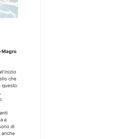
o Magro
l’inizio
ello che
e questo
,
o.
anti
a a
sono di
à anche