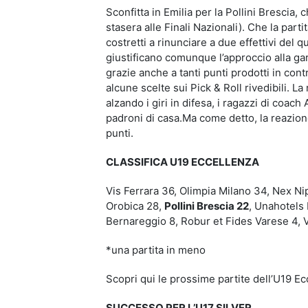
Sconfitta in Emilia per la Pollini Brescia, 
stasera alle Finali Nazionali). Che la part
costretti a rinunciare a due effettivi del q
giustificano comunque l’approccio alla gar
grazie anche a tanti punti prodotti in con
alcune scelte sui Pick & Roll rivedibili. La
alzando i giri in difesa, i ragazzi di coac
padroni di casa.Ma come detto, la reazion
punti.
CLASSIFICA U19 ECCELLENZA
Vis Ferrara 36, Olimpia Milano 34, Nex N
Orobica 28,
Pollini Brescia 22
, Unahotels 
Bernareggio 8, Robur et Fides Varese 4,
*una partita in meno
Scopri qui le prossime partite dell’U19 E
SUCCESSO PER L’U17 SILVER