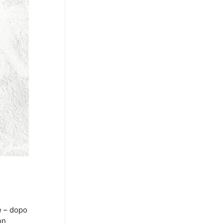
e – dopo
on