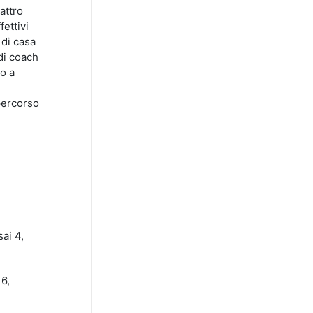
attro
ettivi
 di casa
 di coach
po a
 percorso
ai 4,
 6,