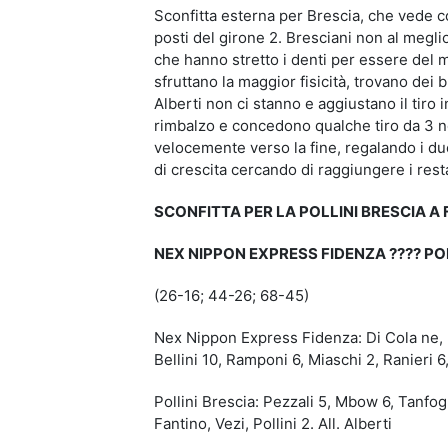
Sconfitta esterna per Brescia, che vede c
posti del girone 2. Bresciani non al megli
che hanno stretto i denti per essere del m
sfruttano la maggior fisicità, trovano dei 
Alberti non ci stanno e aggiustano il tiro 
rimbalzo e concedono qualche tiro da 3 no
velocemente verso la fine, regalando i due
di crescita cercando di raggiungere i restan
SCONFITTA PER LA POLLINI BRESCIA A
NEX NIPPON EXPRESS FIDENZA ???? PO
(26-16; 44-26; 68-45)
Nex Nippon Express Fidenza: Di Cola ne, 
Bellini 10, Ramponi 6, Miaschi 2, Ranieri 6
Pollini Brescia: Pezzali 5, Mbow 6, Tanfogl
Fantino, Vezi, Pollini 2. All. Alberti