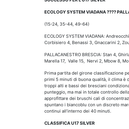
ECOLOGY SYSTEM VIADANA
????
PALL
(15-24, 35-44, 49-64)
ECOLOGY SYSTEM VIADANA: Andreocchi (k) 4
Corbisiero 4, Benassi 3, Gnaccarini 2, Zoua
PALLACANESTRO BRESCIA: Stan 4, Ghirlanda
Marella 17, Valle 15, Nervi 2, Mbow 8, Mob
Prima partita del girone classificazione pe
primi 5 minuti di buona qualità, il clima 
troppi alti e bassi dei bresciani condizio
punteggio, ma mai in totale controllo dell
approfittare dei bruschi cali di concentraz
spuntano i biancoblu con un discreto mar
continui all’interno dei 40 minuti.
CLASSIFICA U17 SILVER