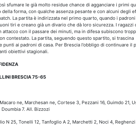
osì sfumare le già molto residue chance di agganciare i primi qu
o della forma, con qualche assenza pesante e con alcuni degli eff
atch. La partita è indirizzata nel primo quarto, quando i padroni
buoni tiri e creano già un divario che dà loro sicurezza. I ragazzi
in attacco con il passare dei minuti, ma in difesa subiscono trop
n contestato. La partita, seguendo questo spartito, si trascina
 punti ai padroni di casa. Per Brescia l’obbligo di continuare il
ti obiettivi stagionali.
 FIDENZA
LLINI BRESCIA 75-65
Macaro ne, Marchesan ne, Cortese 3, Pezzani 16, Guimdo 21, Us
, Doumbia 7. All. Bizzozi
io N 25, Tonelli 12, Tanfoglio A 2, Marchetti 2, Noci 4, Reghenzi