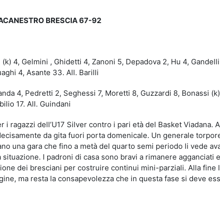
ACANESTRO BRESCIA 67-92
, Gelmini , Ghidetti 4, Zanoni 5, Depadova 2, Hu 4, Gandellin
ghi 4, Asante 33. All. Barilli
 4, Pedretti 2, Seghessi 7, Moretti 8, Guzzardi 8, Bonassi (k)
ilio 17. All. Guindani
r i ragazzi dell’U17 Silver contro i pari età del Basket Viadana. A
è decisamente da gita fuori porta domenicale. Un generale torpor
nano una gara che fino a metà del quarto semi periodo li vede ava
a situazione. I padroni di casa sono bravi a rimanere agganciati 
ione dei bresciani per costruire continui mini-parziali. Alla fine 
gine, ma resta la consapevolezza che in questa fase si deve es