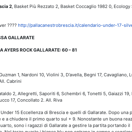
scia 2
, Basket Più Rezzato 2, Basket Coccaglio 1982 0, Ecology
lver ????
http://pallacanestrobrescia.it/calendario-under-17-silv
ASSA GALLARATE
A AYERS ROCK GALLARATE: 60 – 81
n 1, Nardoni 10, Violini 3, D’avella, Begni 17, Cavagliano, Lu
ll. Cabrini
 2, Allegretti, Saporiti 6, Schembri 6, Tonetti 5, Gaiazzi 19, 
ucco 17, Concollato 2. All. Riva
i Under 15 Eccellenza di Brescia e quelli di Gallarate. Dopo una 
re e a chiudere il primo quarto sul + 9. Nonostante un buona rea
uarto, sono i ragazzi di Gallarate a gestire la partita portando il
e. Nel terzo quarto i bianco blu non entrano in campo e regalano