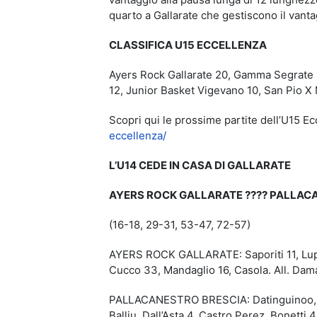
quarto a Gallarate che gestiscono il vantag
CLASSIFICA U15 ECCELLENZA
Ayers Rock Gallarate 20, Gamma Segrate 1
12, Junior Basket Vigevano 10, San Pio X
Scopri qui le prossime partite dell’U15 E
eccellenza/
L’U14 CEDE IN CASA DI GALLARATE
AYERS ROCK GALLARATE
????
PALLACA
(16-18, 29-31, 53-47, 72-57)
AYERS ROCK GALLARATE: Saporiti 11, Lupinel
Cucco 33, Mandaglio 16, Casola. All. Dam
PALLACANESTRO BRESCIA: Datinguinoo, Vent
Balliu, Dall’Asta 4, Castro Perez, Bonetti 4