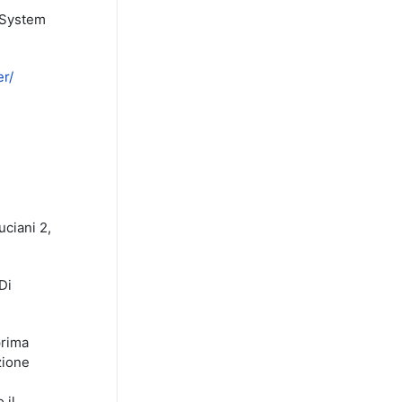
 System
er/
ciani 2,
Di
prima
zione
 il