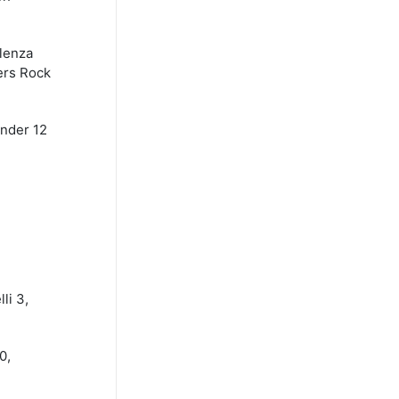
llenza
ers Rock
Under 12
li 3,
0,