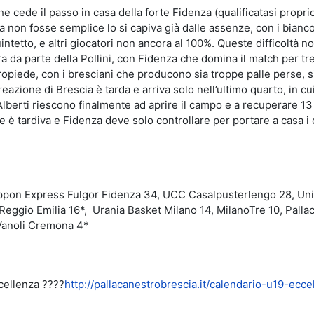
che cede il passo in casa della forte Fidenza (qualificatasi propri
ita non fosse semplice lo si capiva già dalle assenze, con i bianc
uintetto, e altri giocatori non ancora al 100%. Queste difficoltà n
a da parte della Pollini, con Fidenza che domina il match per tre
tropiede, con i bresciani che producono sia troppe palle perse, s
 reazione di Brescia è tarda e arriva solo nell’ultimo quarto, in cui
h Alberti riescono finalmente ad aprire il campo e a recuperare 13
e è tardiva e Fidenza deve solo controllare per portare a casa i
ippon Express Fulgor Fidenza 34, UCC Casalpusterlengo 28, Uni
Reggio Emilia 16*, Urania Basket Milano 14, MilanoTre 10, Palla
 Vanoli Cremona 4*
ccellenza ????
http://pallacanestrobrescia.it/calendario-u19-ecce