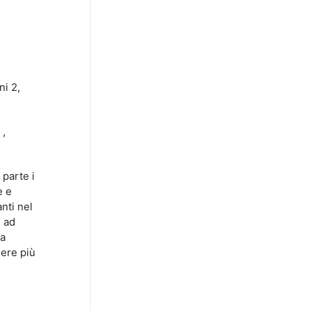
i 2,
 ,
 parte i
e e
nti nel
e ad
la
sere più