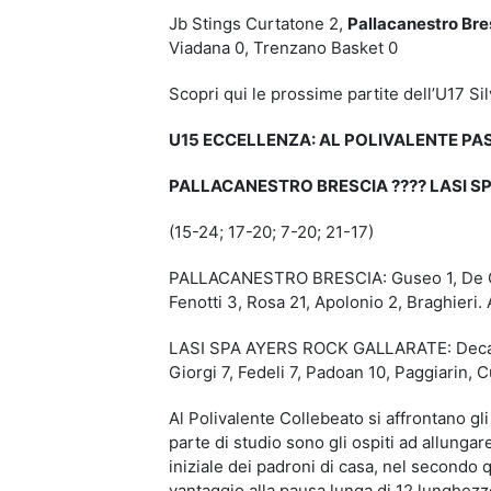
Jb Stings Curtatone 2,
Pallacanestro Bre
Viadana 0, Trenzano Basket 0
Scopri qui le prossime partite dell’U17 Si
U15 ECCELLENZA: AL POLIVALENTE P
PALLACANESTRO BRESCIA ???? LASI SP
(15-24; 17-20; 7-20; 21-17)
PALLACANESTRO BRESCIA: Guseo 1, De Guzma
Fenotti 3, Rosa 21, Apolonio 2, Braghieri. A
LASI SPA AYERS ROCK GALLARATE: Decataldo
Giorgi 7, Fedeli 7, Padoan 10, Paggiarin, C
Al Polivalente Collebeato si affrontano gl
parte di studio sono gli ospiti ad allunga
iniziale dei padroni di casa, nel secondo q
vantaggio alla pausa lunga di 12 lunghezz