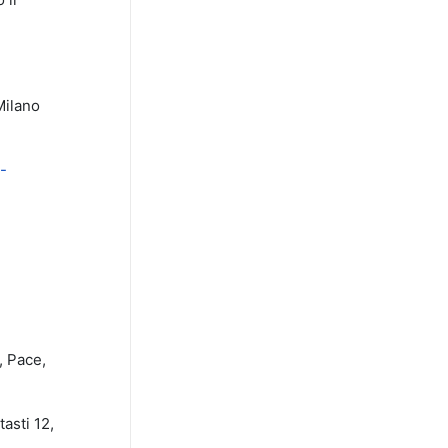
Milano
-
, Pace,
asti 12,