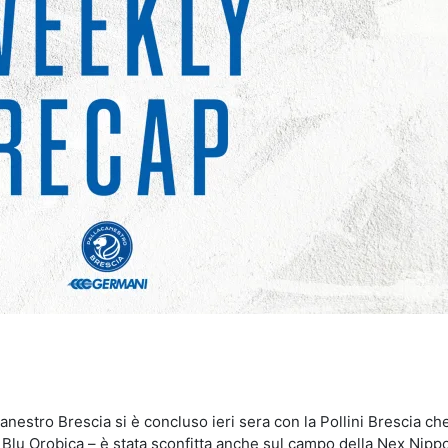
idi
anestro Brescia si è concluso ieri sera con la Pollini Brescia ch
a Blu Orobica – è stata sconfitta anche sul campo della Nex Nipp