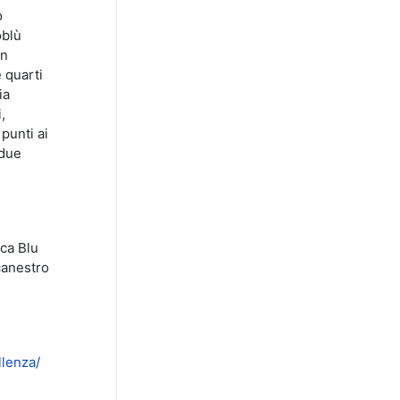
o
oblù
on
 quarti
ia
,
 punti ai
 due
ca Blu
canestro
llenza/