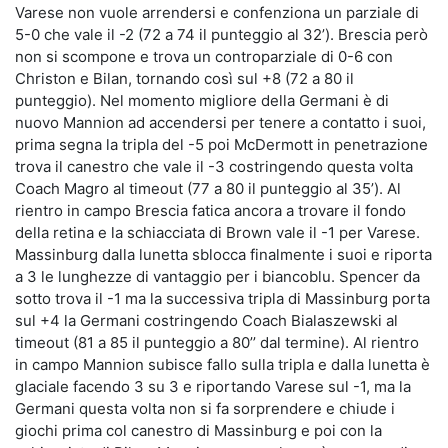
Varese non vuole arrendersi e confenziona un parziale di
5-0 che vale il -2 (72 a 74 il punteggio al 32’). Brescia però
non si scompone e trova un controparziale di 0-6 con
Christon e Bilan, tornando così sul +8 (72 a 80 il
punteggio). Nel momento migliore della Germani è di
nuovo Mannion ad accendersi per tenere a contatto i suoi,
prima segna la tripla del -5 poi McDermott in penetrazione
trova il canestro che vale il -3 costringendo questa volta
Coach Magro al timeout (77 a 80 il punteggio al 35’). Al
rientro in campo Brescia fatica ancora a trovare il fondo
della retina e la schiacciata di Brown vale il -1 per Varese.
Massinburg dalla lunetta sblocca finalmente i suoi e riporta
a 3 le lunghezze di vantaggio per i biancoblu. Spencer da
sotto trova il -1 ma la successiva tripla di Massinburg porta
sul +4 la Germani costringendo Coach Bialaszewski al
timeout (81 a 85 il punteggio a 80’’ dal termine). Al rientro
in campo Mannion subisce fallo sulla tripla e dalla lunetta è
glaciale facendo 3 su 3 e riportando Varese sul -1, ma la
Germani questa volta non si fa sorprendere e chiude i
giochi prima col canestro di Massinburg e poi con la