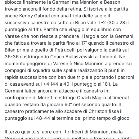
sblocca finalmente la Germani ma Mannion e Besson
trovano ancora il fondo della retina. Si iscrive alla partita
anche Kenny Gabriel con una tripla delle sue e il
successivo canestro da sotto di Bilan vale il -2 (30 a 28 il
punteggio al 14’). Partita che viaggio in equilibrio con
Varese che non riesce a prendere il largo e con la Germani
che fatica a trovare la parità fino al 17’ quando il canestro di
Bilan prima e quello di Petrucelli poi valgono la parità sul
36-36 costringendo Coach Bialaszewski al timeout. Nel
momento peggiore di Varese è Nico Mannion a prendersi i
compagni di squadra sulle spalle realizzando 8 punti in
rapida successione con ben due triple e portando i padroni
di casa avanti sul +4 (44 a 40 il punteggio al 18’). La
Germani fatica ancora in attacco e il canestro in
contropiede di Moretti costringe Coach Magro al timeout
quando restano da giocare 60’’ nel secondo quarto. Il
canestro praticamente allo scadere di Christon fissa il
punteggio sul 48-44 al termine del primo tempo di gioco.
Il terzo quarto si apre con i tiri liberi di Mannion, ma la
Germani non vuole saperne di mollare e trova con la tripla