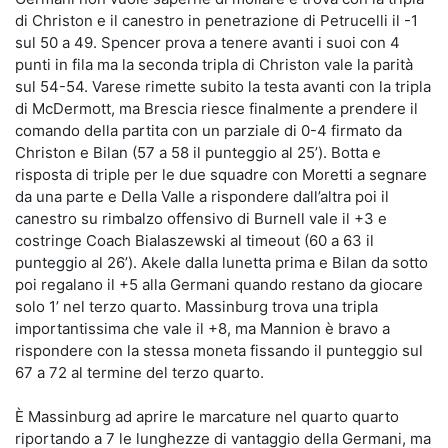
di Christon e il canestro in penetrazione di Petrucelli il -1
sul 50 a 49. Spencer prova a tenere avanti i suoi con 4
punti in fila ma la seconda tripla di Christon vale la parità
sul 54-54. Varese rimette subito la testa avanti con la tripla
di McDermott, ma Brescia riesce finalmente a prendere il
comando della partita con un parziale di 0-4 firmato da
Christon e Bilan (57 a 58 il punteggio al 25’). Botta e
risposta di triple per le due squadre con Moretti a segnare
da una parte e Della Valle a rispondere dall’altra poi il
canestro su rimbalzo offensivo di Burnell vale il +3 e
costringe Coach Bialaszewski al timeout (60 a 63 il
punteggio al 26’). Akele dalla lunetta prima e Bilan da sotto
poi regalano il +5 alla Germani quando restano da giocare
solo 1’ nel terzo quarto. Massinburg trova una tripla
importantissima che vale il +8, ma Mannion è bravo a
rispondere con la stessa moneta fissando il punteggio sul
67 a 72 al termine del terzo quarto.
È Massinburg ad aprire le marcature nel quarto quarto
riportando a 7 le lunghezze di vantaggio della Germani, ma