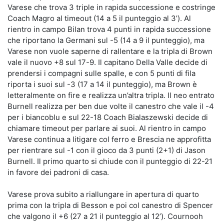
Varese che trova 3 triple in rapida successione e costringe
Coach Magro al timeout (14 a 5 il punteggio al 3’). Al
rientro in campo Bilan trova 4 punti in rapida successione
che riportano la Germani sul -5 (14 a 9 il punteggio), ma
Varese non vuole saperne di rallentare e la tripla di Brown
vale il nuovo +8 sul 17-9. Il capitano Della Valle decide di
prendersi i compagni sulle spalle, e con 5 punti di fila
riporta i suoi sul -3 (17 a 14 il punteggio), ma Brown è
letteralmente on fire e realizza un’altra tripla. Il neo entrato
Burnell realizza per ben due volte il canestro che vale il -4
per i biancoblu e sul 22-18 Coach Bialaszewski decide di
chiamare timeout per parlare ai suoi. Al rientro in campo
Varese continua a litigare col ferro e Brescia ne approfitta
per rientrare sul -1 con il gioco da 3 punti (2+1) di Jason
Burnell. Il primo quarto si chiude con il punteggio di 22-21
in favore dei padroni di casa.
Varese prova subito a riallungare in apertura di quarto
prima con la tripla di Besson e poi col canestro di Spencer
che valgono il +6 (27 a 21 il punteggio al 12’). Cournooh