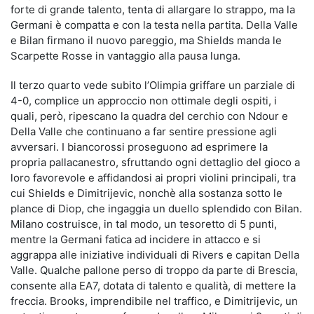
forte di grande talento, tenta di allargare lo strappo, ma la
Germani è compatta e con la testa nella partita. Della Valle
e Bilan firmano il nuovo pareggio, ma Shields manda le
Scarpette Rosse in vantaggio alla pausa lunga.
Il terzo quarto vede subito l’Olimpia griffare un parziale di
4-0, complice un approccio non ottimale degli ospiti, i
quali, però, ripescano la quadra del cerchio con Ndour e
Della Valle che continuano a far sentire pressione agli
avversari. I biancorossi proseguono ad esprimere la
propria pallacanestro, sfruttando ogni dettaglio del gioco a
loro favorevole e affidandosi ai propri violini principali, tra
cui Shields e Dimitrijevic, nonchè alla sostanza sotto le
plance di Diop, che ingaggia un duello splendido con Bilan.
Milano costruisce, in tal modo, un tesoretto di 5 punti,
mentre la Germani fatica ad incidere in attacco e si
aggrappa alle iniziative individuali di Rivers e capitan Della
Valle. Qualche pallone perso di troppo da parte di Brescia,
consente alla EA7, dotata di talento e qualità, di mettere la
freccia. Brooks, imprendibile nel traffico, e Dimitrijevic, un