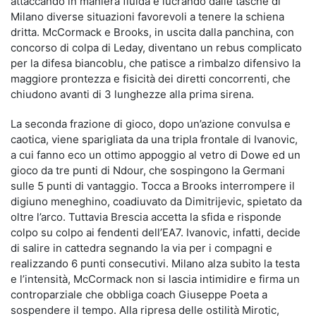
attaccando in maniera fluida e lucrando dalle tasche di
Milano diverse situazioni favorevoli a tenere la schiena
dritta. McCormack e Brooks, in uscita dalla panchina, con
concorso di colpa di Leday, diventano un rebus complicato
per la difesa biancoblu, che patisce a rimbalzo difensivo la
maggiore prontezza e fisicità dei diretti concorrenti, che
chiudono avanti di 3 lunghezze alla prima sirena.
La seconda frazione di gioco, dopo un’azione convulsa e
caotica, viene sparigliata da una tripla frontale di Ivanovic,
a cui fanno eco un ottimo appoggio al vetro di Dowe ed un
gioco da tre punti di Ndour, che sospingono la Germani
sulle 5 punti di vantaggio. Tocca a Brooks interrompere il
digiuno meneghino, coadiuvato da Dimitrijevic, spietato da
oltre l’arco. Tuttavia Brescia accetta la sfida e risponde
colpo su colpo ai fendenti dell’EA7. Ivanovic, infatti, decide
di salire in cattedra segnando la via per i compagni e
realizzando 6 punti consecutivi. Milano alza subito la testa
e l’intensità, McCormack non si lascia intimidire e firma un
controparziale che obbliga coach Giuseppe Poeta a
sospendere il tempo. Alla ripresa delle ostilità Mirotic,