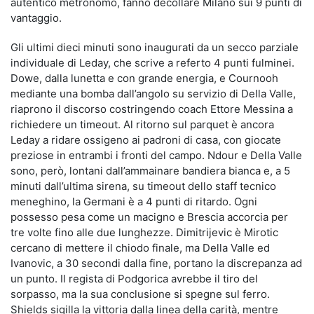
autentico metronomo, fanno decollare Milano sui 9 punti di
vantaggio.
Gli ultimi dieci minuti sono inaugurati da un secco parziale
individuale di Leday, che scrive a referto 4 punti fulminei.
Dowe, dalla lunetta e con grande energia, e Cournooh
mediante una bomba dall’angolo su servizio di Della Valle,
riaprono il discorso costringendo coach Ettore Messina a
richiedere un timeout. Al ritorno sul parquet è ancora
Leday a ridare ossigeno ai padroni di casa, con giocate
preziose in entrambi i fronti del campo. Ndour e Della Valle
sono, però, lontani dall’ammainare bandiera bianca e, a 5
minuti dall’ultima sirena, su timeout dello staff tecnico
meneghino, la Germani è a 4 punti di ritardo. Ogni
possesso pesa come un macigno e Brescia accorcia per
tre volte fino alle due lunghezze. Dimitrijevic è Mirotic
cercano di mettere il chiodo finale, ma Della Valle ed
Ivanovic, a 30 secondi dalla fine, portano la discrepanza ad
un punto. Il regista di Podgorica avrebbe il tiro del
sorpasso, ma la sua conclusione si spegne sul ferro.
Shields sigilla la vittoria dalla linea della carità, mentre