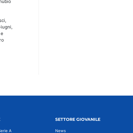
nnubio
ci,
iugni,
e
ro
E
SETTORE GIOVANILE
Serie A
News