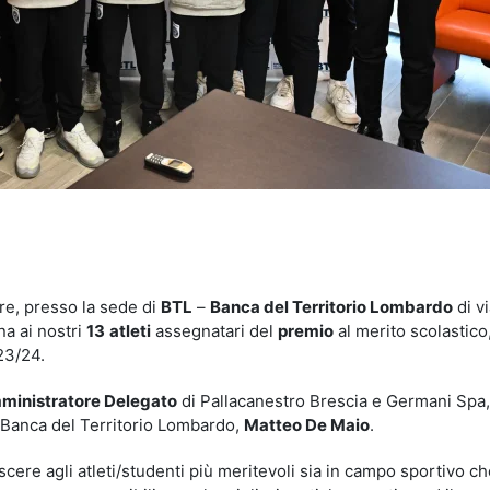
idi
re, presso la sede di
BTL
–
Banca del Territorio Lombardo
di v
na ai nostri
13
atleti
assegnatari del
premio
al merito scolastico
023/24.
ministratore Delegato
di Pallacanestro Brescia e Germani Spa
 Banca del Territorio Lombardo,
Matteo De Maio
.
scere agli atleti/studenti più meritevoli sia in campo sportivo c