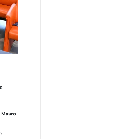
ia
,
,
Mauro
he