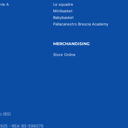
erie A
Le squadre
Minibasket
Babybasket
Pallacanestro Brescia Academy
MERCHANDISING
Store Online
o (BS)
050925 - REA: BS-596079