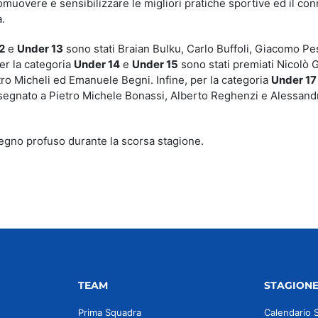
omuovere e sensibilizzare le migliori pratiche sportive ed il co
.
2
e
Under 13
sono stati Braian Bulku, Carlo Buffoli, Giacomo Pes
er la categoria
Under 14
e
Under 15
sono stati premiati Nicolò G
tro Micheli ed Emanuele Begni. Infine, per la categoria
Under 17
assegnato a Pietro Michele Bonassi, Alberto Reghenzi e Alessand
mpegno profuso durante la scorsa stagione.
TEAM
STAGION
Prima Squadra
Calendario 