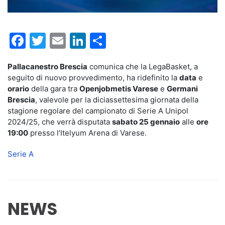
Facebook
Twitter
Email
LinkedIn
Condividi
Pallacanestro Brescia
comunica che la LegaBasket, a
seguito di nuovo provvedimento, ha ridefinito la
data
e
orario
della gara tra
Openjobmetis Varese
e
Germani
Brescia
, valevole per la diciassettesima giornata della
stagione regolare del campionato di Serie A Unipol
2024/25, che verrà disputata
sabato 25 gennaio
alle
ore
19:00
presso l’Itelyum Arena di Varese.
Serie A
NEWS