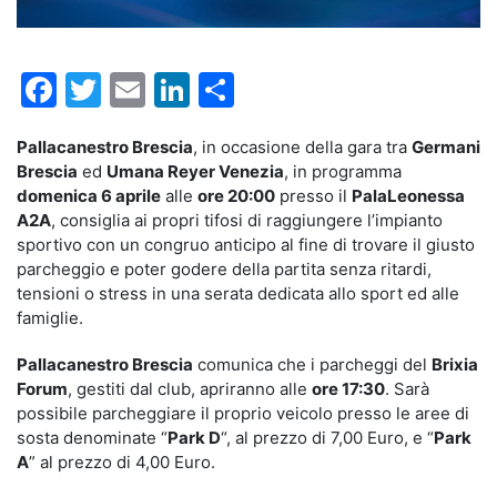
Facebook
Twitter
Email
LinkedIn
Condividi
Pallacanestro Brescia
, in occasione della gara tra
Germani
Brescia
ed
Umana Reyer Venezia
, in programma
domenica 6 aprile
alle
ore 20:00
presso il
PalaLeonessa
A2A
, consiglia ai propri tifosi di raggiungere l’impianto
sportivo con un congruo anticipo al fine di trovare il giusto
parcheggio e poter godere della partita senza ritardi,
tensioni o stress in una serata dedicata allo sport ed alle
famiglie.
Pallacanestro Brescia
comunica che i parcheggi del
Brixia
Forum
, gestiti dal club, apriranno alle
ore 17:30
. Sarà
possibile parcheggiare il proprio veicolo presso le aree di
sosta denominate “
Park D
“, al prezzo di 7,00 Euro, e “
Park
A
” al prezzo di 4,00 Euro.