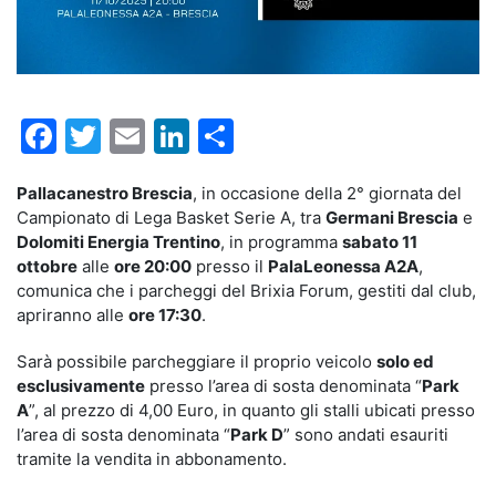
Facebook
Twitter
Email
LinkedIn
Condividi
Pallacanestro Brescia
, in occasione della 2° giornata del
Campionato di Lega Basket Serie A, tra
Germani Brescia
e
Dolomiti Energia Trentino
, in programma
sabato 11
ottobre
alle
ore 20:00
presso il
PalaLeonessa A2A
,
comunica che i parcheggi del Brixia Forum, gestiti dal club,
apriranno alle
ore 17:30
.
Sarà possibile parcheggiare il proprio veicolo
solo ed
esclusivamente
presso l’area di sosta denominata “
Park
A
”, al prezzo di 4,00 Euro, in quanto gli stalli ubicati presso
l’area di sosta denominata “
Park D
” sono andati esauriti
tramite la vendita in abbonamento.